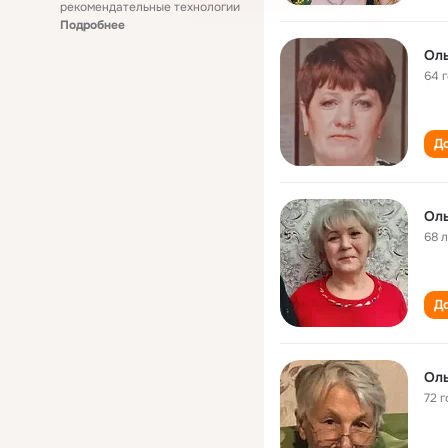
рекомендательные технологии
Подробнее
Оль
64 
До
Оль
68 
До
Оль
72 г