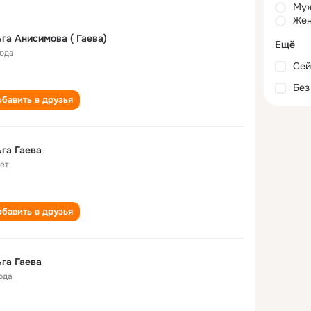
Му
Жен
га Анисимова ( Гаева)
Ещё
года
Сей
Без
бавить в друзья
га Гаева
лет
бавить в друзья
га Гаева
ода