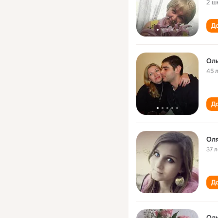
2 ш
До
Оль
45 
До
Оля
37 л
До
Ол