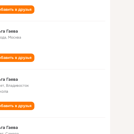
бавить в друзья
га Гаева
года
,
Москва
бавить в друзья
га Гаева
лет
,
Владивосток
кола
бавить в друзья
га Гаева
ет
,
Самара