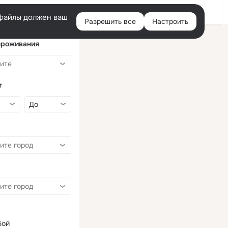
Войти
e-файлы должен ваш
Разрешить все
Настроить
Правая
колонка
проживания
т
бой