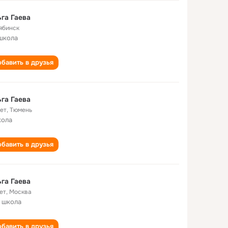
га Гаева
ябинск
школа
бавить в друзья
га Гаева
лет
,
Тюмень
кола
бавить в друзья
га Гаева
ет
,
Москва
 школа
бавить в друзья