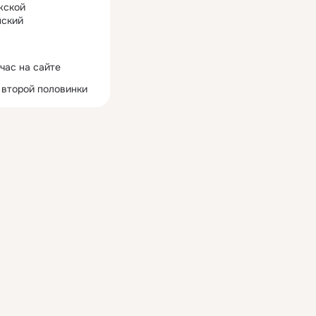
жской
ский
час на сайте
 второй половинки