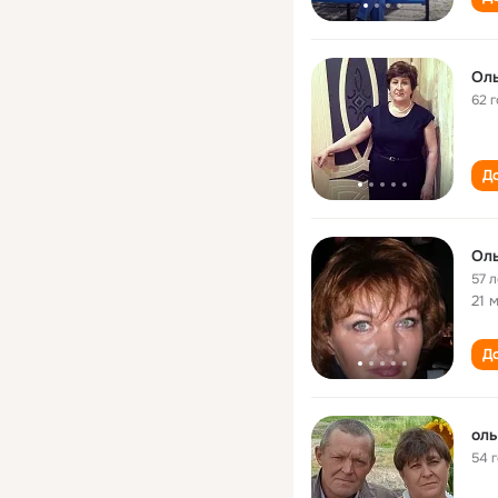
Оль
62 
До
Оль
57 л
21 
До
оль
54 