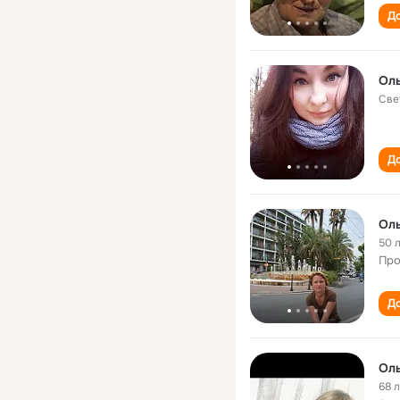
До
Оль
Све
До
Оль
50 
Про
До
Оль
68 