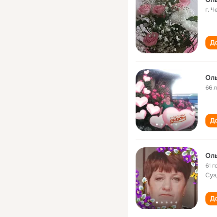
г. 
До
Оль
66 
До
Оль
61 г
Суз
До