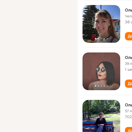
Оль
Чел
38 
До
Оль
39 
1 ш
До
Оль
57 л
702
До