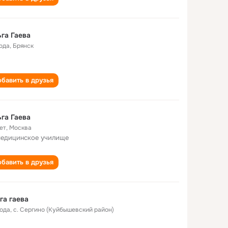
га Гаева
года
,
Брянск
бавить в друзья
га Гаева
ет
,
Москва
медицинское училище
бавить в друзья
га гаева
года
,
с. Сергино (Куйбышевский район)