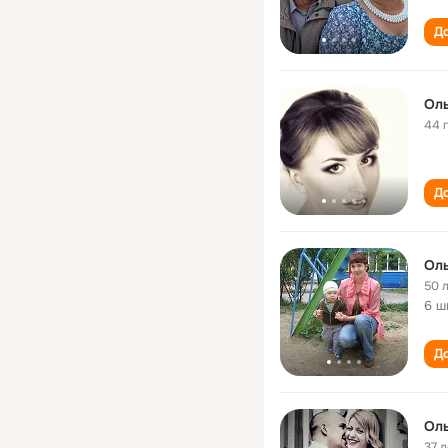
До
Оль
44 
До
Оль
50 
6 ш
До
Оль
37 л