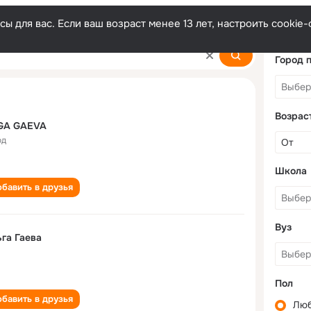
ы для вас. Если ваш возраст менее 13 лет, настроить cooki
Город 
Возрас
GA GAEVA
од
Школа
бавить в друзья
Вуз
га Гаева
Пол
бавить в друзья
Лю