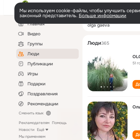
Мы используем cookie-файлы, чтобы улучшить сервис
законный представитель.
Больше информации
Левая
Поиск
Главная
olga gaeva
колонка
по
людям
Видео
Люди
365
Группы
Люди
OL
51 г
Публикации
Игры
Подарки
До
Поздравления
Рекомендации
Оль
Сменить язык
Рекламодателям
Помощь
Новости
Ещё
До
Мы применяем