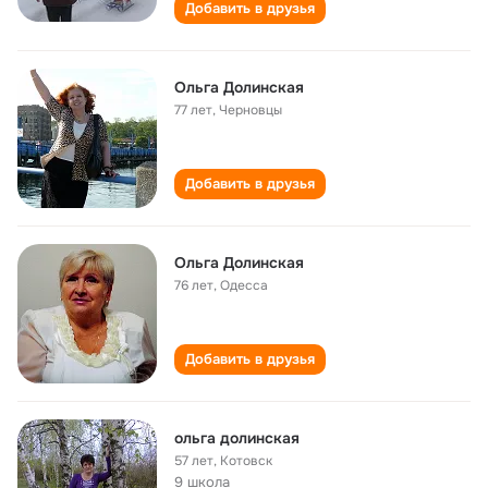
Добавить в друзья
Ольга Долинская
77 лет
,
Черновцы
Добавить в друзья
Ольга Долинская
76 лет
,
Одесса
Добавить в друзья
ольга долинская
57 лет
,
Котовск
9 школа