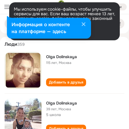
Войти
Мы используем cookie-файлы, чтобы улучшить
сервисы для вас. Если ваш возраст менее 13 лет,
настроить cookie-файлы должен ваш законный
olga dolinskaya
Поиск
представитель.
Больше информации
Информация о контенте
по
людям
Разрешить все
Настроить
на платформе — здесь
Люди
359
Olga Dolinskaya
115 лет
,
Москва
Добавить в друзья
Olga Dolinskaya
39 лет
,
Москва
5 школа
Добавить в друзья