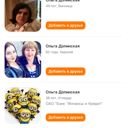
Ольга Долинская
49 лет
,
Винница
Добавить в друзья
Ольга Долинская
62 года
,
Харьков
Добавить в друзья
Ольга Долинская
38 лет
,
Угледар
ОАО "Банк "Финансы и Кредит"
Добавить в друзья