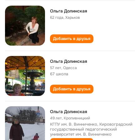
Ольга Долинская
62 года
,
Харьков
Добавить в друзья
Ольга Долинская
57 лет
,
Одесса
67 школа
Добавить в друзья
Ольга Долинская
49 лет
,
Кропивницкий
КГПУ им. В. Винниченко, Кировоградский
государственный педагогический
университет им. В. Винниченко