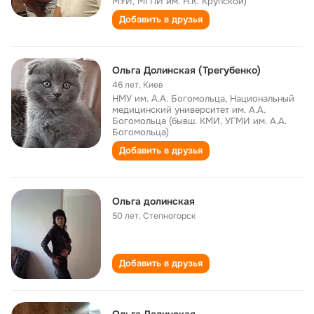
МУИ, МГПИ им. Н.К. Крупской)
Добавить в друзья
Ольга Долинская (Трегубенко)
46 лет
,
Киев
НМУ им. А.А. Богомольца, Национальный
медицинский университет им. А.А.
Богомольца (бывш. КМИ, УГМИ им. А.А.
Богомольца)
Добавить в друзья
Ольга долинская
50 лет
,
Степногорск
Добавить в друзья