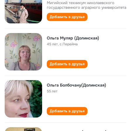
Мигийский техникум николаевского
государственного аграрного университета
Добавить в друзья
Ольга Муляр (Долинская)
45 лет
,
с.Перейма
Добавить в друзья
Ольга Болбочану(Долинская)
55 лет
Добавить в друзья