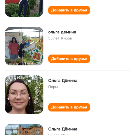
Добавить в друзья
ольга демина
55 лет
,
Киров
Добавить в друзья
Ольга Дёмина
Пермь
Добавить в друзья
Ольга Дёмина