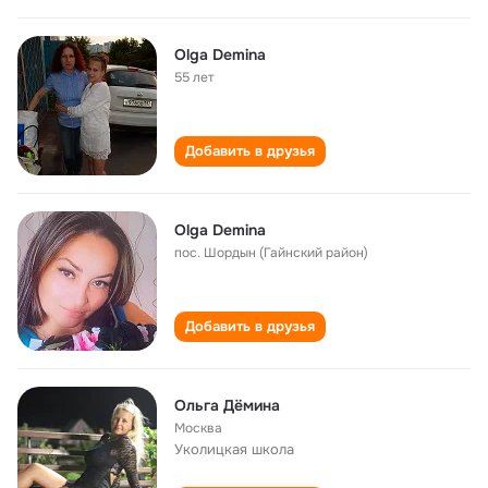
Olga Demina
55 лет
Добавить в друзья
Olga Demina
пос. Шордын (Гайнский район)
Добавить в друзья
Ольга Дёмина
Москва
Уколицкая школа