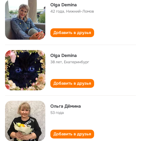
Olga Demina
42 года
,
Нижний-Ломов
Добавить в друзья
Olga Demina
38 лет
,
Екатеринбург
Добавить в друзья
Ольга Дëмина
53 года
Добавить в друзья