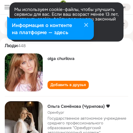
Войти
Мы используем cookie-файлы, чтобы улучшить
сервисы для вас. Если ваш возраст менее 13 лет,
настроить cookie-файлы должен ваш законный
olga churilova
Поиск
представитель.
Больше информации
Информация о контенте
по
людям
Разрешить все
Настроить
на платформе — здесь
Люди
448
olga churilova
Добавить в друзья
Ольга Семёнова (Чурилова) 💗
Оренбург
Государственное автономное учреждение
среднего профессионального
образования "Оренбургский
автотранспортный колледж"