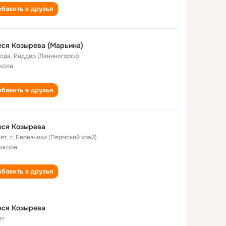
бавить в друзья
ся Козырева (Марьина)
года
,
Риддер (Лениногорск)
кола
бавить в друзья
еся Козырева
лет
,
г. Березники (Пермский край)
школа
бавить в друзья
еся Козырева
ет