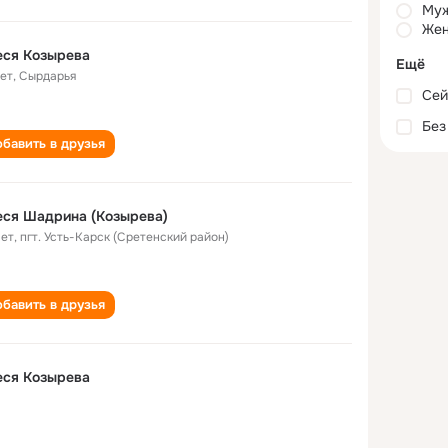
Му
Жен
еся Козырева
Ещё
лет
,
Сырдарья
Сей
Без
бавить в друзья
ся Шадрина (Козырева)
лет
,
пгт. Усть-Карск (Сретенский район)
бавить в друзья
еся Козырева