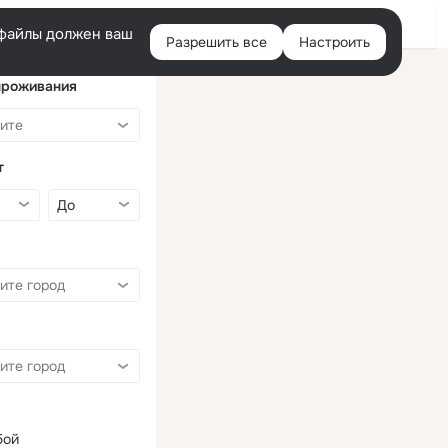
Войти
e-файлы должен ваш
Разрешить все
Настроить
Правая
колонка
проживания
т
бой