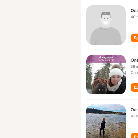
Ол
40 
До
Оле
38 
Спе
До
Ол
42 
До