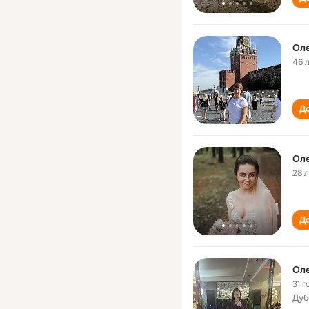
Оле
46 
До
Оле
28 
До
Оле
31 г
Дуб