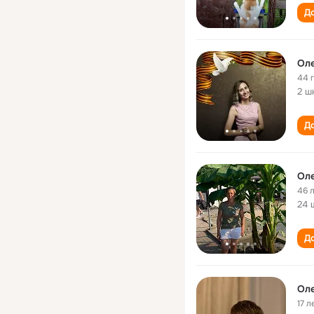
До
Оле
44 
2 ш
До
Ол
46 
24 
До
Ол
17 л