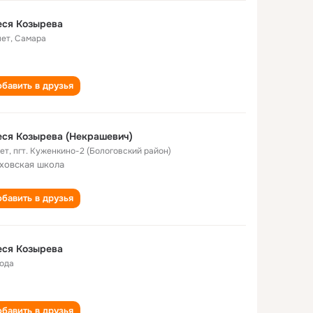
еся Козырева
лет
,
Самара
бавить в друзья
ся Козырева (Некрашевич)
лет
,
пгт. Куженкино-2 (Бологовский район)
ховская школа
бавить в друзья
еся Козырева
года
бавить в друзья