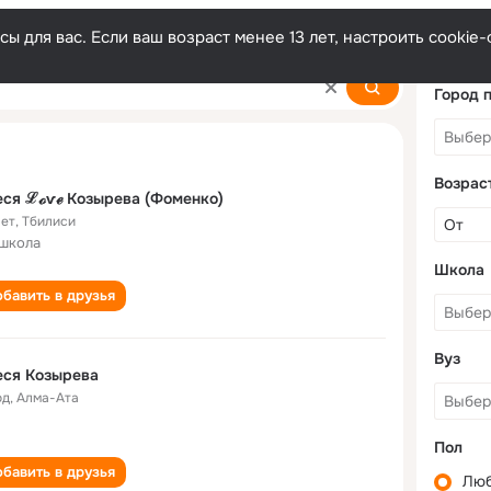
ы для вас. Если ваш возраст менее 13 лет, настроить cooki
Город 
Возрас
ся ℒℴѵℯ Козырева (Фоменко)
лет
,
Тбилиси
 школа
Школа
бавить в друзья
Вуз
еся Козырева
од
,
Алма-Ата
Пол
бавить в друзья
Лю