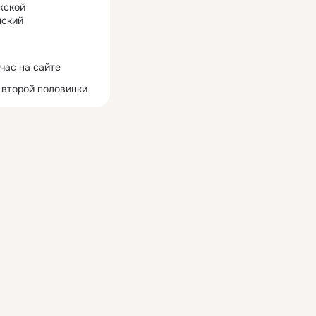
жской
ский
час на сайте
 второй половинки