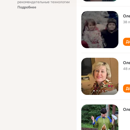
рекомендательные технологии
Подробнее
Ол
38 
До
Оле
48 
До
Ол