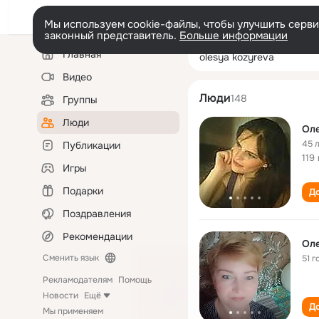
Мы используем cookie-файлы, чтобы улучшить сервис
законный представитель.
Больше информации
Левая
Поиск
Главная
olesya kozyreva
колонка
по
людям
Видео
Люди
148
Группы
Люди
Оле
45 
Публикации
119
Игры
Подарки
До
Поздравления
Рекомендации
Ол
Сменить язык
51 г
Рекламодателям
Помощь
Новости
Ещё
До
Мы применяем