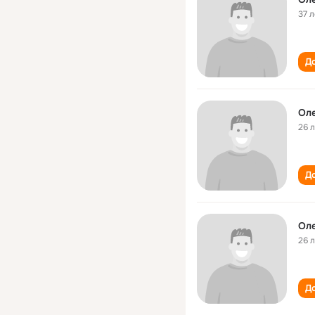
37 л
До
Ол
26 
До
Ол
26 
До