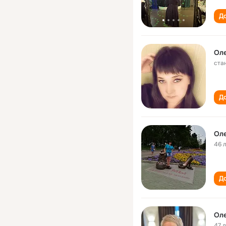
До
Оле
ста
До
Оле
46 
До
Оле
47 