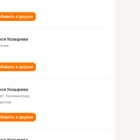
бавить в друзья
еся Козырева
онеж
бавить в друзья
еся Козырева
ет
,
Калининград
школа
бавить в друзья
еся Козырева