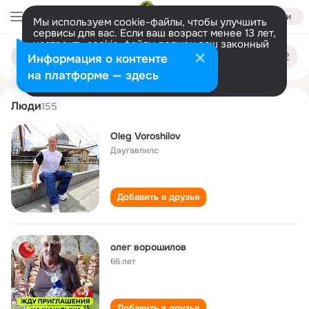
Войти
Мы используем cookie-файлы, чтобы улучшить
сервисы для вас. Если ваш возраст менее 13 лет,
настроить cookie-файлы должен ваш законный
oleg voroshilov
Поиск
представитель.
Больше информации
Информация о контенте
по
людям
Разрешить все
Настроить
на платформе — здесь
Люди
155
Oleg Voroshilov
Даугавпилс
Добавить в друзья
олег ворошилов
66 лет
Добавить в друзья