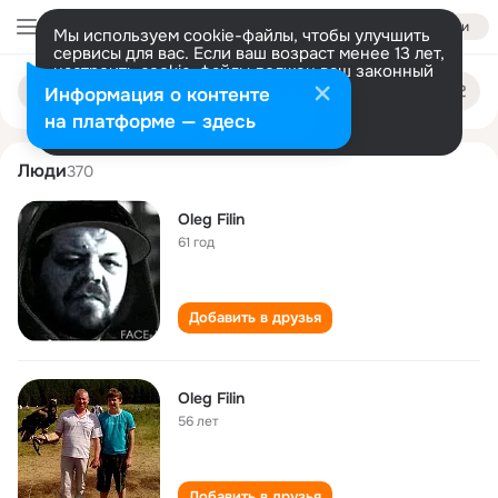
Войти
Мы используем cookie-файлы, чтобы улучшить
сервисы для вас. Если ваш возраст менее 13 лет,
настроить cookie-файлы должен ваш законный
oleg filin
Поиск
представитель.
Больше информации
Информация о контенте
по
людям
Разрешить все
Настроить
на платформе — здесь
Люди
370
Oleg Filin
61 год
Добавить в друзья
Oleg Filin
56 лет
Добавить в друзья