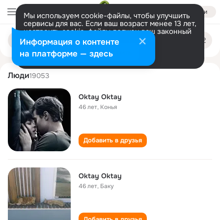
Войти
Мы используем cookie-файлы, чтобы улучшить
сервисы для вас. Если ваш возраст менее 13 лет,
настроить cookie-файлы должен ваш законный
oktay oktay
Поиск
представитель.
Больше информации
Информация о контенте
по
людям
Разрешить все
Настроить
на платформе — здесь
Люди
19053
Oktay Oktay
46 лет
,
Конья
Добавить в друзья
Oktay Oktay
46 лет
,
Баку
Добавить в друзья