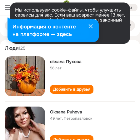
Войти
Мы используем cookie-файлы, чтобы улучшить
сервисы для вас. Если ваш возраст менее 13 лет,
настроить cookie-файлы должен ваш законный
oksana pukhova
Поиск
представитель.
Больше информации
Информация о контенте
по
людям
Разрешить все
Настроить
на платформе — здесь
Люди
125
oksana Пухова
56 лет
Добавить в друзья
Oksana Puhova
49 лет
,
Петропавловск
Добавить в друзья