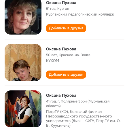
Оксана Пухова
51 год
,
Курган
Курганский педагогический колледж
Добавить в друзья
Оксана Пухова
50 лет
,
Красное-на-Волге
КУХОМ
Добавить в друзья
Оксана Пухова
41 год
,
г. Полярные Зори (Мурманская
область)
ПетрГУ (КФ), Кольский филиал
Петрозаводского государственного
университета (бывш. КФГУ, ПетрГУ им. О.
В. Куусинена)