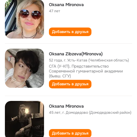
Oksana Mironova
47 лет
Добавить в друзья
Oksana Zibzeva(Mironova)
52 года
,
г. Усть-Катав (Челябинская область)
СГА (У-КП), Представительство
Современной гуманитарной академии
(бывш. СГУ)
Добавить в друзья
Oksana Mironova
45 лет
,
г. Домодедово (Домодедовский район)
Добавить в друзья