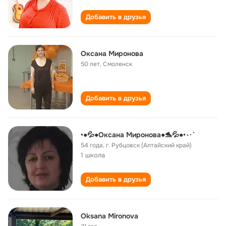
Добавить в друзья
Оксана Миронова
50 лет
,
Смоленск
Добавить в друзья
•●💦●Оксана Миронова●🐬💦●•٠·˙
54 года
,
г. Рубцовск (Алтайский край)
1 школа
Добавить в друзья
Oksana Mironova