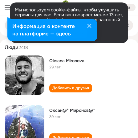
Войти
Мы используем cookie-файлы, чтобы улучшить
сервисы для вас. Если ваш возраст менее 13 лет,
настроить cookie-файлы должен ваш законный
oksana mironova
Поиск
представитель.
Больше информации
Информация о контенте
по
людям
Разрешить все
Настроить
на платформе — здесь
Люди
2418
Oksana Mironova
29 лет
Добавить в друзья
Оксан@* Миронов@*
39 лет
Добавить в друзья