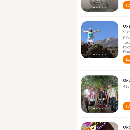
До
Oxa
51 г
БТИ
тех
гос
Пол
До
Ок
49 
До
Ок