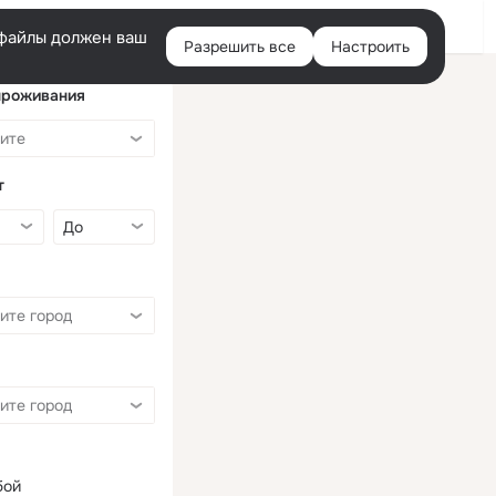
Войти
e-файлы должен ваш
Разрешить все
Настроить
Правая
колонка
проживания
т
бой