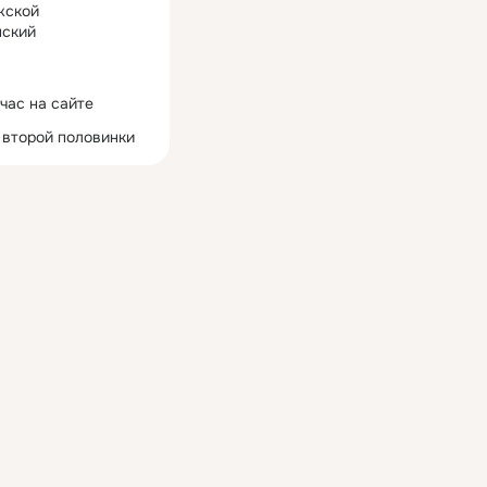
жской
ский
час на сайте
 второй половинки