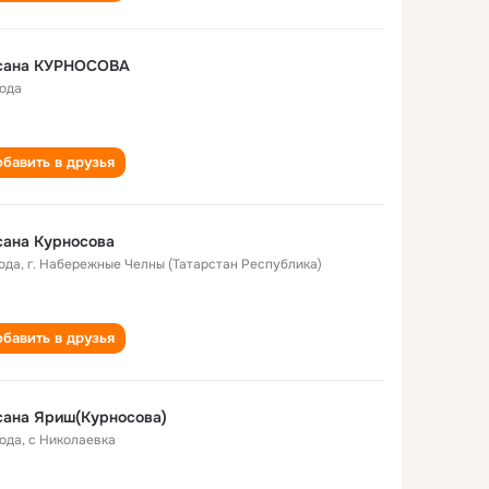
сана КУРНОСОВА
года
бавить в друзья
сана Курносова
года
,
г. Набережные Челны (Татарстан Республика)
бавить в друзья
сана Яриш(Курносова)
года
,
с Николаевка