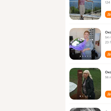
124
До
Окс
54 
23 
До
Окс
56 
До