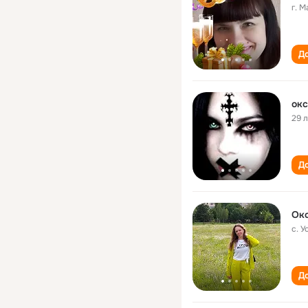
г. 
До
окс
29 
До
Ок
с. 
До