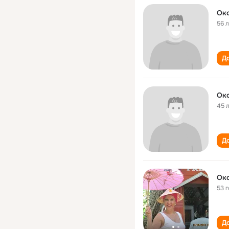
Ок
56 
До
Ок
45 
До
Ок
53 
До