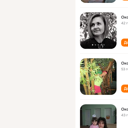
Ок
42 
До
Ок
53 
До
Ок
43 