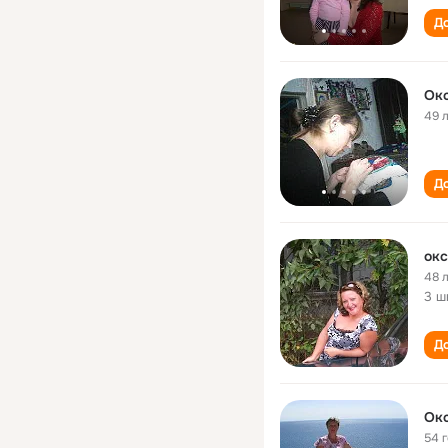
До
Окс
49 
До
окс
48 
3 ш
До
Окс
54 