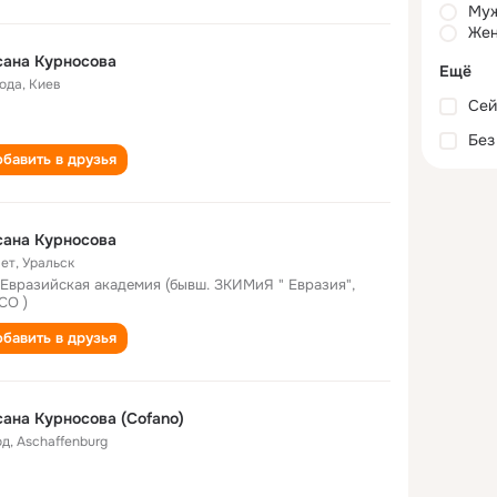
Му
Жен
сана Курносова
Ещё
года
,
Киев
Сей
Без
бавить в друзья
сана Курносова
лет
,
Уральск
 Евразийская академия (бывш. ЗКИМиЯ " Евразия",
СО )
бавить в друзья
ана Kурносова (Cofano)
од
,
Aschaffenburg