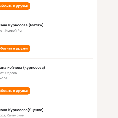
бавить в друзья
ана Курносова (Матяж)
лет
,
Кривой Рог
бавить в друзья
ана койчева (курносова)
лет
,
Одесса
кола
бавить в друзья
ана Курносова(Яценко)
года
,
Каменское