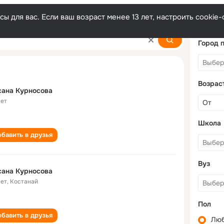
ы для вас. Если ваш возраст менее 13 лет, настроить cooki
va
Город 
Возрас
сана Курносова
лет
Школа
бавить в друзья
Вуз
сана Курносова
лет
,
Костанай
Пол
бавить в друзья
Лю