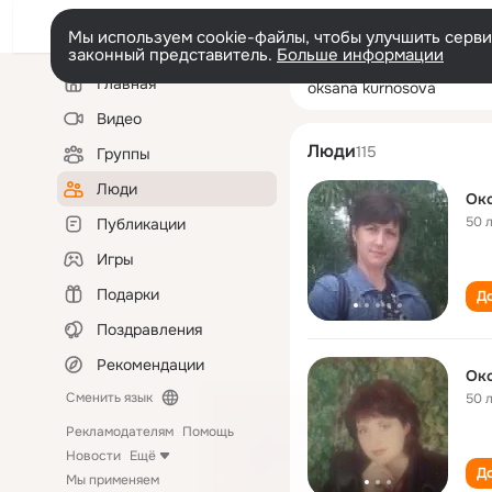
Мы используем cookie-файлы, чтобы улучшить сервис
законный представитель.
Больше информации
Левая
Поиск
Главная
oksana kurnoso
колонка
по
людям
Видео
Люди
115
Группы
Люди
Ок
50 
Публикации
Игры
Подарки
До
Поздравления
Рекомендации
Ок
Сменить язык
50 
Рекламодателям
Помощь
Новости
Ещё
До
Мы применяем