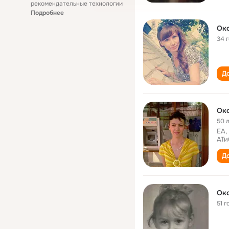
рекомендательные технологии
Подробнее
Ок
34 
До
Ок
50 
ЕА,
АТи
До
Oкс
51 г