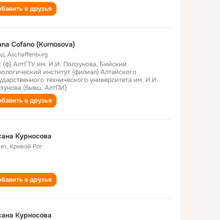
бавить в друзья
na Cofano (Kurnosova)
од
,
Aschaffenburg
 (ф) АлтГТУ им. И.И. Ползунова, Бийский
нологический институт (филиал) Алтайского
ударственного технического университета им. И.И.
зунова (бывш. АлтПИ)
бавить в друзья
сана Курносова
лет
,
Кривой Рог
бавить в друзья
сана Курносова