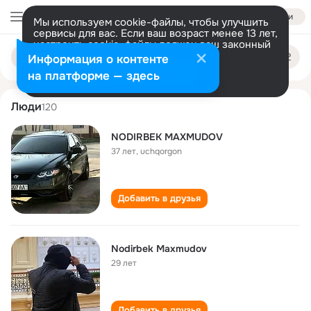
Войти
Мы используем cookie-файлы, чтобы улучшить
сервисы для вас. Если ваш возраст менее 13 лет,
настроить cookie-файлы должен ваш законный
nodirbek maxmudov
Поиск
представитель.
Больше информации
Информация о контенте
по
людям
Разрешить все
Настроить
на платформе — здесь
Люди
120
NODIRBEK MAXMUDOV
37 лет
,
uchqorgon
Добавить в друзья
Nodirbek Maxmudov
29 лет
Добавить в друзья