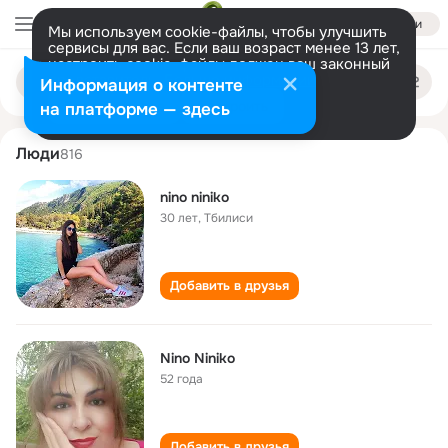
Войти
Мы используем cookie-файлы, чтобы улучшить
сервисы для вас. Если ваш возраст менее 13 лет,
настроить cookie-файлы должен ваш законный
nino niniko
Поиск
представитель.
Больше информации
Информация о контенте
по
людям
Разрешить все
Настроить
на платформе — здесь
Люди
816
nino niniko
30 лет
,
Тбилиси
Добавить в друзья
Nino Niniko
52 года
Добавить в друзья