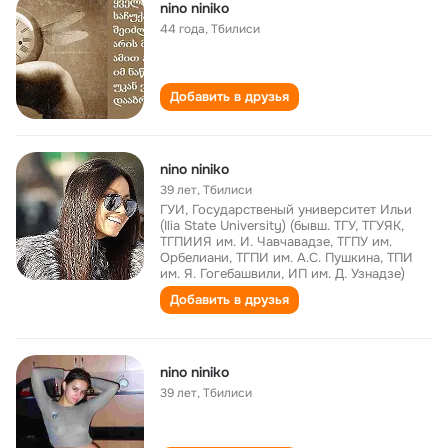
nino niniko
44 года
,
Тбилиси
Добавить в друзья
nino niniko
39 лет
,
Тбилиси
ГУИ, Государственый университет Ильи
(Ilia State University) (бывш. ТГУ, ТГУЯК,
ТГПИИЯ им. И. Чавчавадзе, ТГПУ им.
Орбелиани, ТГПИ им. А.С. Пушкина, ТПИ
им. Я. Гогебашвили, ИП им. Д. Узнадзе)
Добавить в друзья
nino niniko
39 лет
,
Тбилиси