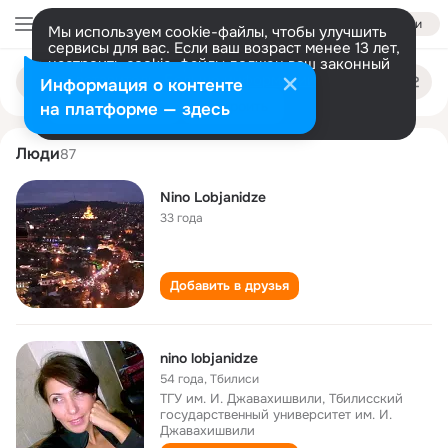
Войти
Мы используем cookie-файлы, чтобы улучшить
сервисы для вас. Если ваш возраст менее 13 лет,
настроить cookie-файлы должен ваш законный
nino lobjanidze
Поиск
представитель.
Больше информации
Информация о контенте
по
людям
Разрешить все
Настроить
на платформе — здесь
Люди
87
Nino Lobjanidze
33 года
Добавить в друзья
nino lobjanidze
54 года
,
Тбилиси
ТГУ им. И. Джавахишвили, Тбилисский
государственный университет им. И.
Джавахишвили