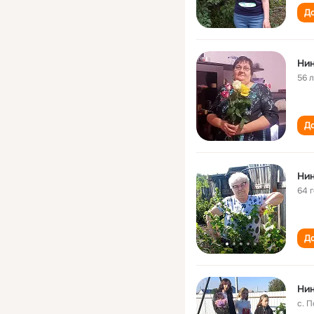
До
Hи
56 
До
Ни
64 
До
Ни
с. 