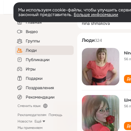
Мы используем cookie-файлы, чтобы улучшить сервис
законный представитель.
Больше информации
Левая
Поиск
Главная
nina shmakova
колонка
по
людям
Видео
Люди
324
Группы
Люди
Nin
56 
Публикации
Игры
Подарки
До
Поздравления
Рекомендации
Шм
Сменить язык
56 
Рекламодателям
Помощь
Новости
Ещё
До
Мы применяем