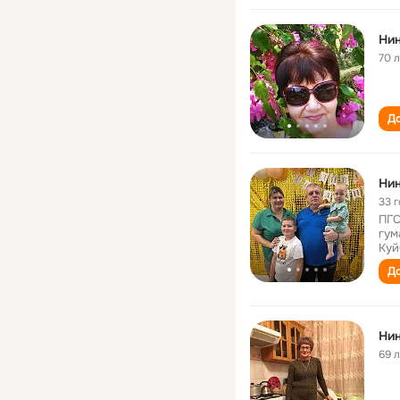
Ни
70 
До
Ни
33 
ПГС
гум
Куй
До
Ни
69 