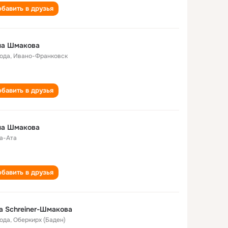
бавить в друзья
на Шмакова
года
,
Ивано-Франковск
бавить в друзья
на Шмакова
а-Ата
бавить в друзья
a Schreiner-Шмакова
года
,
Оберкирх (Баден)