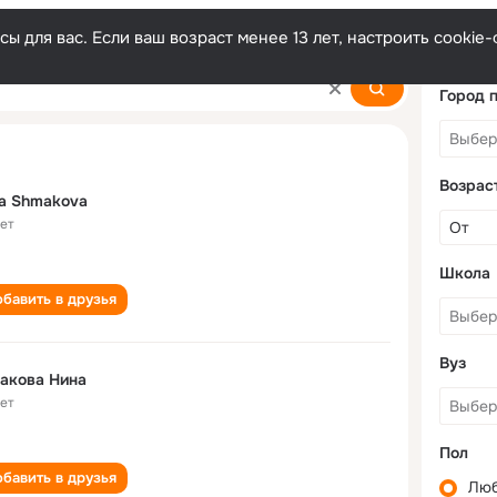
ы для вас. Если ваш возраст менее 13 лет, настроить cooki
Город 
Возрас
a Shmakova
лет
Школа
бавить в друзья
Вуз
акова Нина
лет
Пол
бавить в друзья
Лю