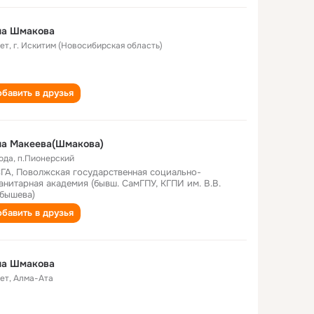
на Шмакова
лет
,
г. Искитим (Новосибирская область)
бавить в друзья
на Макеева(Шмакова)
года
,
п.Пионерский
ГА, Поволжская государственная социально-
анитарная академия (бывш. СамГПУ, КГПИ им. В.В.
бышева)
бавить в друзья
на Шмакова
лет
,
Алма-Ата