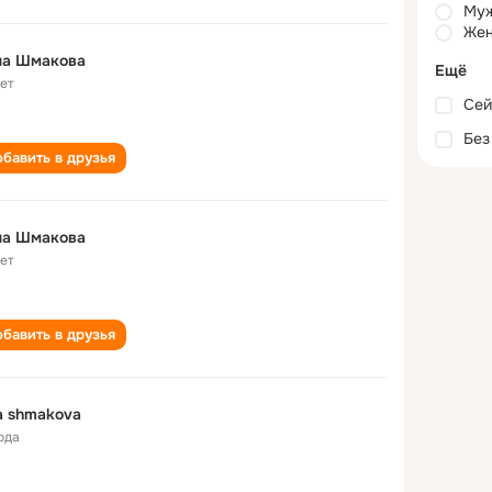
Му
Жен
на Шмакова
Ещё
лет
Сей
Без
бавить в друзья
на Шмакова
лет
бавить в друзья
a shmakova
ода