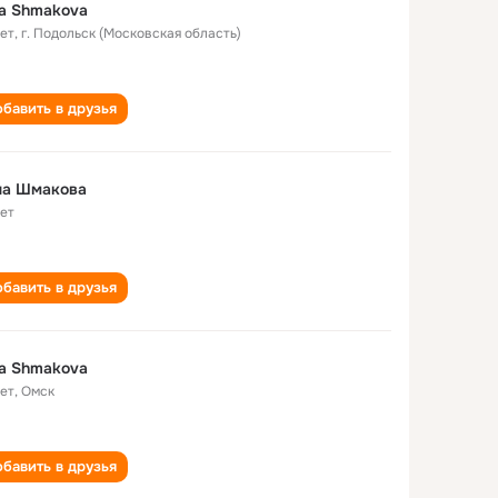
a Shmakova
лет
,
г. Подольск (Московская область)
бавить в друзья
на Шмакова
лет
бавить в друзья
a Shmakova
лет
,
Омск
бавить в друзья