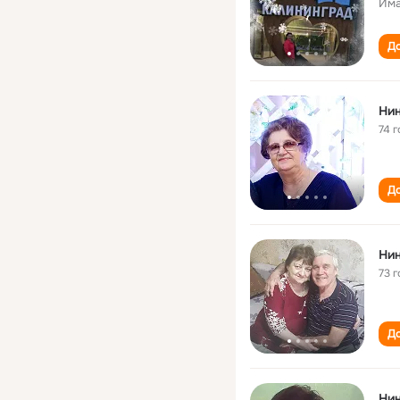
Има
До
Ни
74 г
До
Ни
73 г
До
Ни