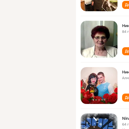
До
Ни
84 
До
Ни
Алм
До
Nin
64 