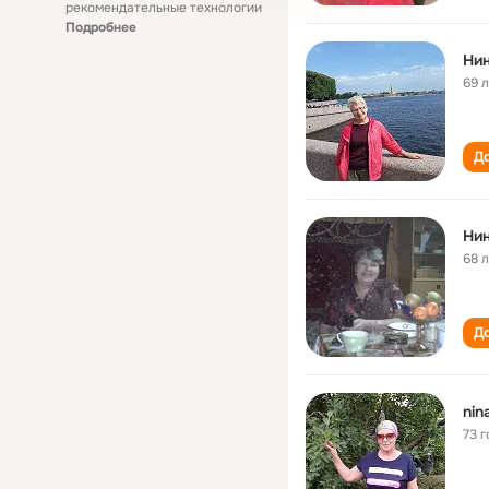
рекомендательные технологии
Подробнее
Ни
69 
До
Ни
68 
До
nin
73 г