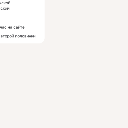
жской
ский
час на сайте
 второй половинки