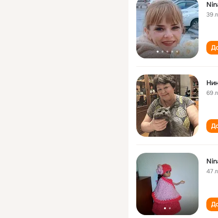
Nin
39 
До
Ни
69 
До
Nin
47 
До