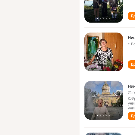
До
Ни
г. 
До
Ни
74 г
ЮУр
уни
уни
До