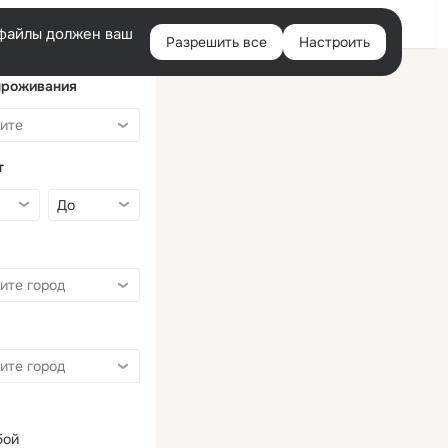
Войти
e-файлы должен ваш
Разрешить все
Настроить
Правая
колонка
проживания
т
бой