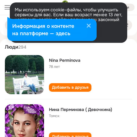
Войти
Мы используем cookie-файлы, чтобы улучшить
сервисы для вас. Если ваш возраст менее 13 лет,
настроить cookie-файлы должен ваш законный
nina perminova
Поиск
представитель.
Больше информации
Информация о контенте
по
людям
Разрешить все
Настроить
на платформе — здесь
Люди
294
Nina Perminova
78 лет
Добавить в друзья
Нина Перминова ( Девочкина)
Томск
Добавить в друзья