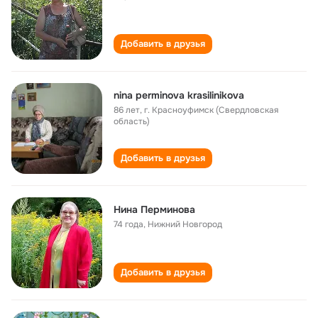
Добавить в друзья
nina perminova krasilinikova
86 лет
,
г. Красноуфимск (Свердловская
область)
Добавить в друзья
Нина Перминова
74 года
,
Нижний Новгород
Добавить в друзья