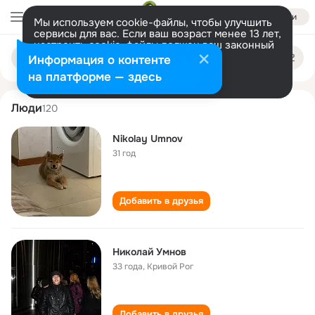
Войти
Мы используем cookie-файлы, чтобы улучшить
сервисы для вас. Если ваш возраст менее 13 лет,
настроить cookie-файлы должен ваш законный
nikolay umnov
Поиск
представитель.
Больше информации
Информация о контенте
по
людям
Разрешить все
Настроить
на платформе — здесь
Люди
120
Nikolay Umnov
31 год
Добавить в друзья
Николай Умнов
33 года
,
Кривой Рог
Добавить в друзья