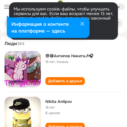
Войти
Мы используем cookie-файлы, чтобы улучшить
сервисы для вас. Если ваш возраст менее 13 лет,
настроить cookie-файлы должен ваш законный
nikita antipov
Поиск
представитель.
Больше информации
Информация о контенте
по
людям
Разрешить все
Настроить
на платформе — здесь
Люди
384
😎😆Антипов Никита🎶🎧
16 лет
,
Казань
Добавить в друзья
Nikita Antipov
16 лет
6 школа
Добавить в друзья