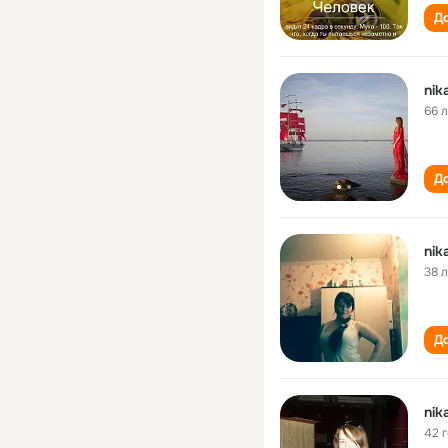
До
nik
66 
До
nik
38 
До
nik
42 