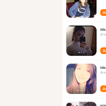
До
Nik
27 л
До
Nik
31 г
До
NIK