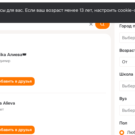
ы для вас. Если ваш возраст менее 13 лет, настроить cooki
Город 
Возрас
ika Алиева👑
димир
Школа
бавить в друзья
Вуз
a Alieva
лет
Пол
бавить в друзья
Лю