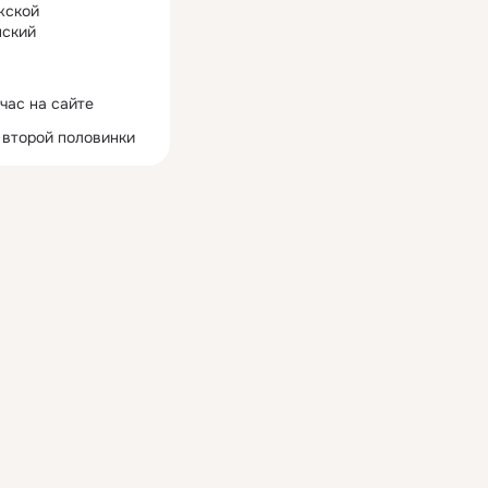
жской
ский
час на сайте
 второй половинки