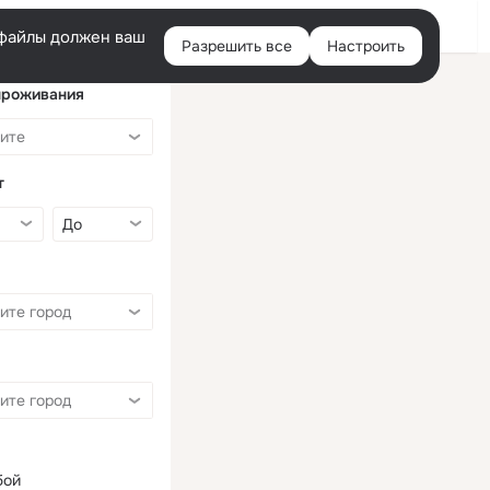
Войти
e-файлы должен ваш
Разрешить все
Настроить
Правая
колонка
проживания
т
бой