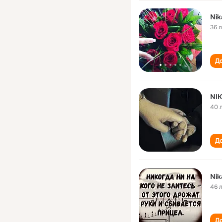
Nik
36 
До
NIK
40 
До
Nik
46 
До