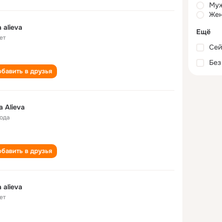
Му
Жен
a alieva
Ещё
ет
Сей
Без
бавить в друзья
a Alieva
года
бавить в друзья
a alieva
ет