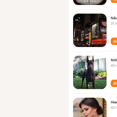
Nik
37 л
До
NIK
40 
До
Ник
42 