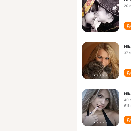
20 
До
Nik
37 л
До
Nik
40 
611
До