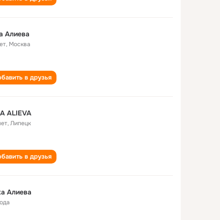
a Aлиева
ет
,
Москва
бавить в друзья
A ALIEVA
лет
,
Липецк
бавить в друзья
а Алиева
года