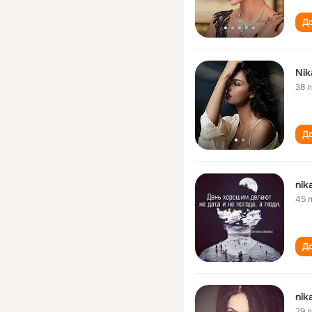
До
Nik
38 
До
nik
45 
До
nik
29 