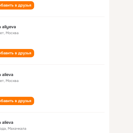
бавить в друзья
a aliyeva
лет
,
Москва
бавить в друзья
a alieva
лет
,
Москва
бавить в друзья
a alieva
года
,
Махачкала