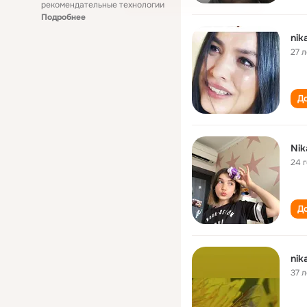
рекомендательные технологии
Подробнее
nik
27 л
До
Nik
24 
До
nik
37 л