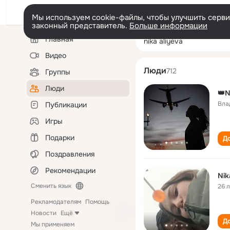
Мы используем cookie-файлы, чтобы улучшить сервис
законный представитель.
Больше информации
Левая
Поиск
Главная
nika aliyeva
колонка
по
людям
Видео
Люди
712
Группы
Люди
👑N
Вла
Публикации
Игры
Подарки
До
Поздравления
Рекомендации
Nik
Сменить язык
26 
Рекламодателям
Помощь
Новости
Ещё
До
Мы применяем