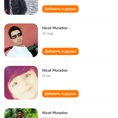
Добавить в друзья
Nicat Muradov
32 года
Добавить в друзья
Nicat Muradov
19 лет
Добавить в друзья
Nicat Muradov