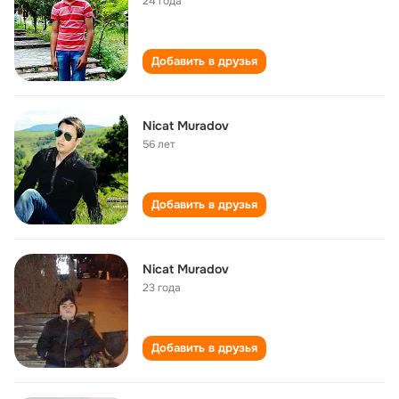
24 года
Добавить в друзья
Nicat Muradov
56 лет
Добавить в друзья
Nicat Muradov
23 года
Добавить в друзья