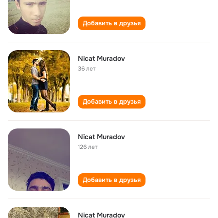
Добавить в друзья
Nicat Muradov
36 лет
Добавить в друзья
Nicat Muradov
126 лет
Добавить в друзья
Nicat Muradov