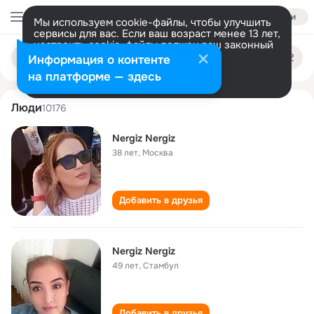
Войти
Мы используем cookie-файлы, чтобы улучшить
сервисы для вас. Если ваш возраст менее 13 лет,
настроить cookie-файлы должен ваш законный
nergiz nergiz
Поиск
представитель.
Больше информации
Информация о контенте
по
людям
Разрешить все
Настроить
на платформе — здесь
Люди
10176
Nergiz Nergiz
38 лет
,
Москва
Добавить в друзья
Nergiz Nergiz
49 лет
,
Стамбул
Добавить в друзья