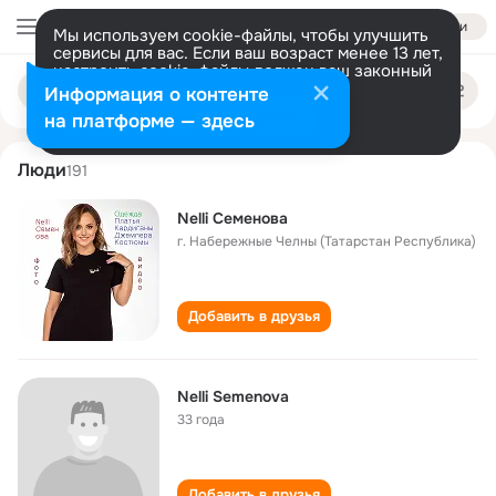
Войти
Мы используем cookie-файлы, чтобы улучшить
сервисы для вас. Если ваш возраст менее 13 лет,
настроить cookie-файлы должен ваш законный
nelli semenova
Поиск
представитель.
Больше информации
Информация о контенте
по
людям
Разрешить все
Настроить
на платформе — здесь
Люди
191
Nelli Семенова
г. Набережные Челны (Татарстан Республика)
Добавить в друзья
Nelli Semenova
33 года
Добавить в друзья