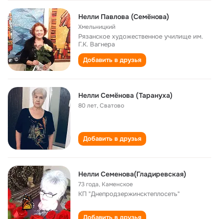
Нелли Павлова (Семёнова)
Хмельницкий
Рязанское художественное училище им.
Г.К. Вагнера
Добавить в друзья
Нелли Семёнова (Тарануха)
80 лет
,
Сватово
Добавить в друзья
Нелли Семенова(Гладиревская)
73 года
,
Каменское
КП "Днепродзержинсктеплосеть"
Добавить в друзья