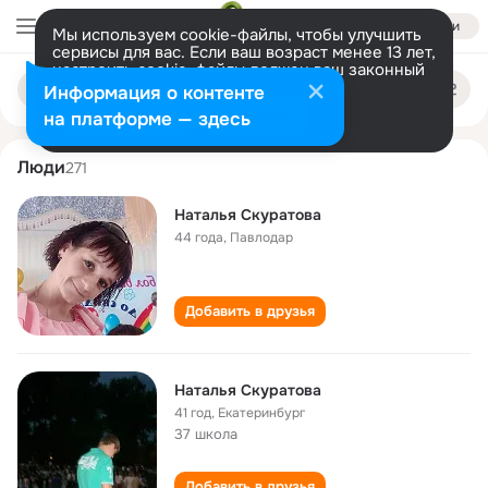
Войти
Мы используем cookie-файлы, чтобы улучшить
сервисы для вас. Если ваш возраст менее 13 лет,
настроить cookie-файлы должен ваш законный
natalya skuratova
Поиск
представитель.
Больше информации
Информация о контенте
по
людям
Разрешить все
Настроить
на платформе — здесь
Люди
271
Наталья Скуратова
44 года
,
Павлодар
Добавить в друзья
Наталья Скуратова
41 год
,
Екатеринбург
37 школа
Добавить в друзья