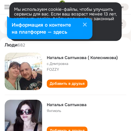
Войти
Мы используем cookie-файлы, чтобы улучшить
сервисы для вас. Если ваш возраст менее 13 лет,
настроить cookie-файлы должен ваш законный
natalya saltykova
Поиск
представитель.
Больше информации
Информация о контенте
по
людям
Разрешить все
Настроить
на платформе — здесь
Люди
682
Наталья Салтыкова ( Колесникова)
с.Дмитровка
FOZZY
Добавить в друзья
Наталья Салтыкова
Янгиюль
Добавить в друзья