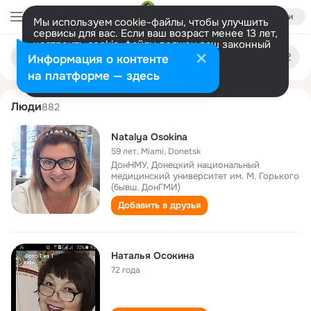
Войти
Мы используем cookie-файлы, чтобы улучшить
сервисы для вас. Если ваш возраст менее 13 лет,
настроить cookie-файлы должен ваш законный
natalya osokina
Поиск
представитель.
Больше информации
Информация о контенте
по
людям
Разрешить все
Настроить
на платформе — здесь
Люди
882
Natalya Osokina
59 лет
,
Miami, Donetsk
ДонНМУ, Донецкий национальный
медицинский университет им. М. Горького
(бывш. ДонГМИ)
Добавить в друзья
Наталья Осокина
72 года