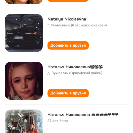
Natalya Nikolaevna
г. Минусинск (Красноярский край)
Добавить в друзья
Наталья Николаевна🥰🥰🥰
д. Лужбеляк (Оршанский район)
Добавить в друзья
Наталья Николаевна 👄👄👄👄❤❤❤
37 лет
,
Чита