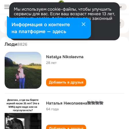
Войти
Мы используем cookie-файлы, чтобы улучшить
сервисы для вас. Если ваш возраст менее 13 лет,
настроить cookie-файлы должен ваш законный
natalya nikolaevna
Поиск
представитель.
Больше информации
Информация о контенте
по
людям
Разрешить все
Настроить
на платформе — здесь
Люди
8826
Natalya Nikolaevna
28 лет
Добавить в друзья
Наталья Николаевна🌺🌺🌺🌺
64 года
Добавить в друзья