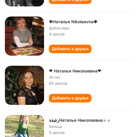
❋Наталья Nikolaevna✾
Дубоссары
4 школа
Добавить в друзья
❤ Наталья Николаевна❤
45 лет
65 школа
Добавить в друзья
رفيقةНаталья Николаевна☼☼
Бельцы
5 школа