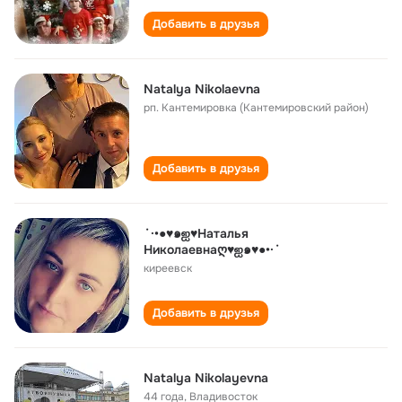
Добавить в друзья
Natalya Nikolaevna
рп. Кантемировка (Кантемировский район)
Добавить в друзья
‪˙·•●♥๑ஐ♥Наталья
Николаевнаღ♥ஐ๑♥●•·˙
киреевск
Добавить в друзья
Natalya Nikolayevna
44 года
,
Владивосток