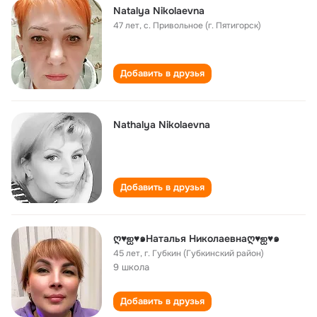
Natаlya Nikolaevna
47 лет
,
с. Привольное (г. Пятигорск)
Добавить в друзья
Nathalya Nikolaevna
Добавить в друзья
ღ♥ஐ♥๑Наталья Николаевнаღ♥ஐ♥๑
45 лет
,
г. Губкин (Губкинский район)
9 школа
Добавить в друзья