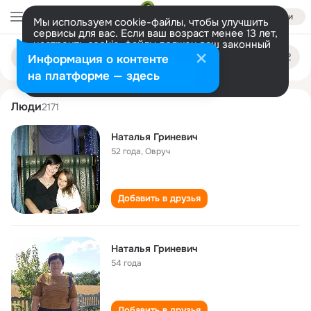
Войти
Мы используем cookie-файлы, чтобы улучшить
сервисы для вас. Если ваш возраст менее 13 лет,
настроить cookie-файлы должен ваш законный
natalya grinevich
Поиск
представитель.
Больше информации
Информация о контенте
по
людям
Разрешить все
Настроить
на платформе — здесь
Люди
2171
Наталья Гриневич
52 года
,
Овруч
Добавить в друзья
Наталья Гриневич
54 года
Добавить в друзья