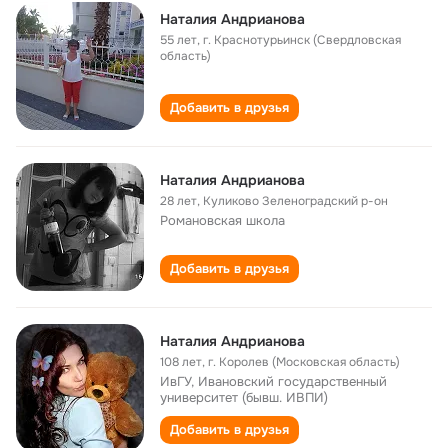
Наталия Андрианова
55 лет
,
г. Краснотурьинск (Свердловская
область)
Добавить в друзья
Наталия Андрианова
28 лет
,
Куликово Зеленоградский р-он
Романовская школа
Добавить в друзья
Наталия Андрианова
108 лет
,
г. Королев (Московская область)
ИвГУ, Ивановский государственный
университет (бывш. ИВПИ)
Добавить в друзья