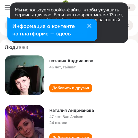
Войти
Мы используем cookie-файлы, чтобы улучшить
сервисы для вас. Если ваш возраст менее 13 лет,
настроить cookie-файлы должен ваш законный
nataliya andrianova
Поиск
представитель.
Больше информации
Информация о контенте
по
людям
Разрешить все
Настроить
на платформе — здесь
Люди
1093
наталия Андрианова
46 лет
,
тайшет
Добавить в друзья
Наталия Андрианова
47 лет
,
Bad Arolsen
24 школа
Добавить в друзья