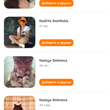
Добавить в друзья
NaStYa SmIrNoVa
21 год
Добавить в друзья
Nastya Smirnova
46 лет
Добавить в друзья
Nastya Smirnova
44 года