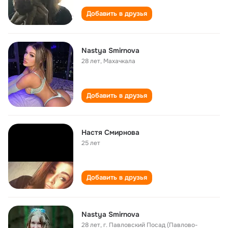
Добавить в друзья
Nastya Smirnova
28 лет
,
Махачкала
Добавить в друзья
Настя Смирнова
25 лет
Добавить в друзья
Nastya Smirnova
28 лет
,
г. Павловский Посад (Павлово-