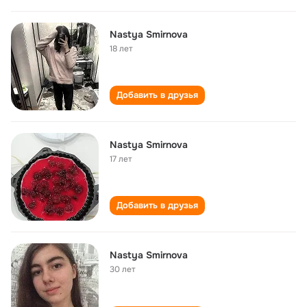
Nastya Smirnova
18 лет
Добавить в друзья
Nastya Smirnova
17 лет
Добавить в друзья
Nastya Smirnova
30 лет