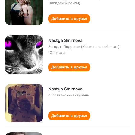
Посадский район)
Добавить в друзья
Nastya Smirnova
21 год
,
г. Подольск (Московская область)
10 школа
Добавить в друзья
Nastya Smirnova
г. Славянск-на-Кубани
Добавить в друзья