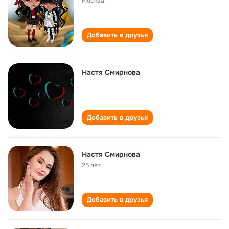
Москва
Добавить в друзья
Настя Смирнова
Добавить в друзья
Настя Смирнова
25 лет
Добавить в друзья