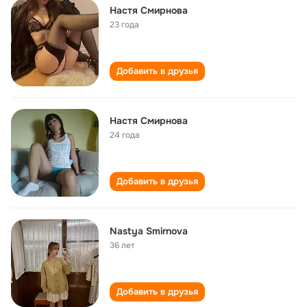
Настя Смирнова
23 года
Добавить в друзья
Настя Смирнова
24 года
Добавить в друзья
Nastya Smirnova
36 лет
Добавить в друзья