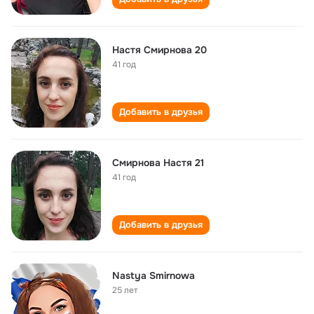
Настя Смирнова 20
41 год
Добавить в друзья
Смирнова Настя 21
41 год
Добавить в друзья
Nastya Smirnowa
25 лет