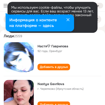
Войти
Мы используем cookie-файлы, чтобы улучшить
сервисы для вас. Если ваш возраст менее 13 лет,
настроить cookie-файлы должен ваш законный
nastya gavrilova
Поиск
представитель.
Больше информации
Информация о контенте
по
людям
Разрешить все
Настроить
на платформе — здесь
Люди
2559
Настя🤍 Гаврилова
92 года
,
Оренбург
Добавить в друзья
Nаstya Gavrilova
г. Черемхово (Иркутская область)
Добавить в друзья