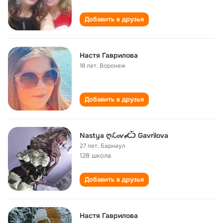
Добавить в друзья
Настя Гаврилова
18 лет
,
Воронеж
Добавить в друзья
Nastya ღℒℴѵℯѼ Gavrilova
27 лет
,
Барнаул
128 школа
Добавить в друзья
Настя Гаврилова