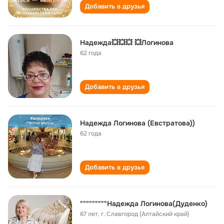
Добавить в друзья
Надежда💥💥💥 💥Логинова
62 года
Добавить в друзья
Нaдeждa Лoгинoвa (Евстрaтoвa))
62 года
Добавить в друзья
"""""""""Надежда Логинова(Дуденко)
67 лет
,
г. Славгород (Алтайский край)