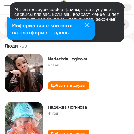
Войти
Мы используем cookie-файлы, чтобы улучшить
сервисы для вас. Если ваш возраст менее 13 лет,
настроить cookie-файлы должен ваш законный
nadezhda loginova
Поиск
представитель.
Больше информации
Информация о контенте
по
людям
Разрешить все
Настроить
на платформе — здесь
Люди
1760
Nadezhda Loginova
67 лет
Добавить в друзья
Надежда Логинова
41 год
Добавить в друзья