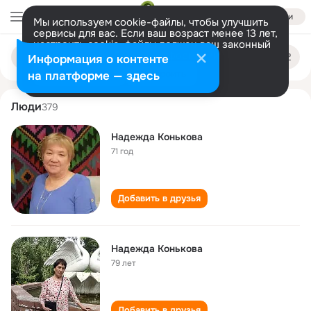
Войти
Мы используем cookie-файлы, чтобы улучшить
сервисы для вас. Если ваш возраст менее 13 лет,
настроить cookie-файлы должен ваш законный
nadezhda konkova
Поиск
представитель.
Больше информации
Информация о контенте
по
людям
Разрешить все
Настроить
на платформе — здесь
Люди
379
Надежда Конькова
71 год
Добавить в друзья
Надежда Конькова
79 лет
Добавить в друзья