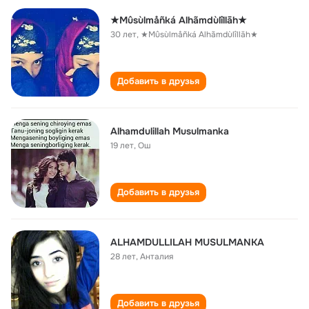
★Mûsùlmåñká Alhãmdùlîllāh★
30 лет
,
★Mûsùlmåñká Alhãmdùlîllāh★
Добавить в друзья
Alhamdulillah Musulmanka
19 лет
,
Ош
Добавить в друзья
ALHAMDULLILAH MUSULMANKA
28 лет
,
Анталия
Добавить в друзья