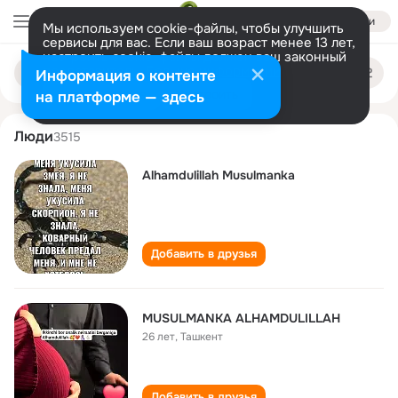
Войти
Мы используем cookie-файлы, чтобы улучшить
сервисы для вас. Если ваш возраст менее 13 лет,
настроить cookie-файлы должен ваш законный
musulmanka alkhamdulillakh
Поиск
представитель.
Больше информации
Информация о контенте
по
людям
Разрешить все
Настроить
на платформе — здесь
Люди
3515
Alhamdulillah Musulmanka
Добавить в друзья
MUSULMANKA ALHAMDULILLAH
26 лет
,
Ташкент
Добавить в друзья