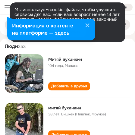
Войти
Мы используем cookie-файлы, чтобы улучшить
сервисы для вас. Если ваш возраст менее 13 лет,
настроить cookie-файлы должен ваш законный
mityay bukhankin
Поиск
представитель.
Больше информации
Информация о контенте
по
людям
Разрешить все
Настроить
на платформе — здесь
Люди
353
Митяй Буханкин
104 года
,
Манама
Добавить в друзья
митяй буханкин
38 лет
,
Бишкек (Пишпек, Фрунзе)
Добавить в друзья