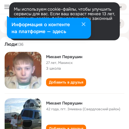
Войти
Мы используем cookie-файлы, чтобы улучшить
сервисы для вас. Если ваш возраст менее 13 лет,
настроить cookie-файлы должен ваш законный
mikhail pervushin
Поиск
представитель.
Больше информации
Информация о контенте
по
людям
Разрешить все
Настроить
на платформе — здесь
Люди
136
Михаил Первушин
27 лет
,
Макинск
3 школа
Добавить в друзья
Михаил Первушин
42 года
,
пгт. Змиевка (Свердловский район)
Добавить в друзья