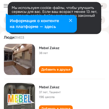
Войти
Мы используем cookie-файлы, чтобы улучшить
сервисы для вас. Если ваш возраст менее 13 лет,
настроить cookie-файлы должен ваш законный
mebel zakaz
Поиск
представитель.
Больше информации
Информация о контенте
по
людям
Разрешить все
Настроить
на платформе — здесь
Люди
31403
Mebel Zakaz
38 лет
Добавить в друзья
Mebel Zakaz
37 лет
,
Ташкент
196 школа
Добавить в друзья