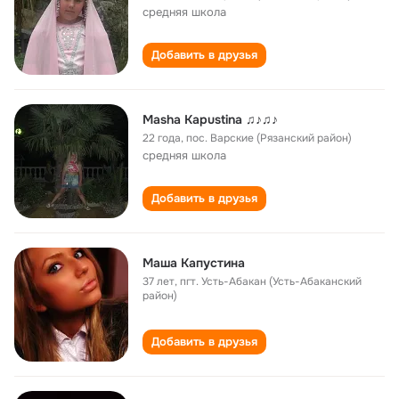
cредняя школа
Добавить в друзья
Masha Kapustina ♫♪♫♪
22 года
,
пос. Варские (Рязанский район)
cредняя школа
Добавить в друзья
Маша Капустина
37 лет
,
пгт. Усть-Абакан (Усть-Абаканский
район)
Добавить в друзья