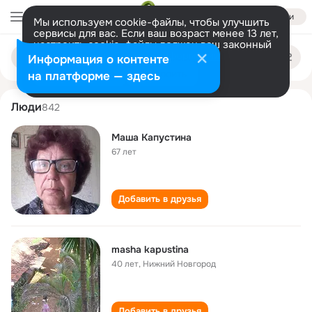
Войти
Мы используем cookie-файлы, чтобы улучшить
сервисы для вас. Если ваш возраст менее 13 лет,
настроить cookie-файлы должен ваш законный
masha kapustina
Поиск
представитель.
Больше информации
Информация о контенте
по
людям
Разрешить все
Настроить
на платформе — здесь
Люди
842
Маша Капустина
67 лет
Добавить в друзья
masha kapustina
40 лет
,
Нижний Новгород
Добавить в друзья