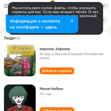
Войти
Мы используем cookie-файлы, чтобы улучшить
сервисы для вас. Если ваш возраст менее 13 лет,
настроить cookie-файлы должен ваш законный
marsel khafizov
Поиск
представитель.
Больше информации
Информация о контенте
по
людям
Разрешить все
Настроить
на платформе — здесь
Люди
103
марсель Хафизов
63 года
,
д. Верхнее Юлдашево (Илишевский
район)
Добавить в друзья
Marsel Hafizov
102 года
Добавить в друзья