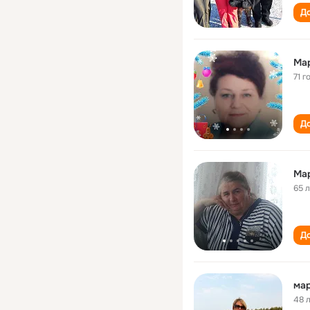
До
Ма
71 г
До
Ма
65 
До
48 