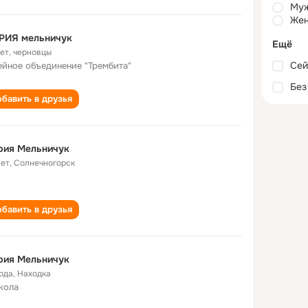
Му
Жен
РИЯ мельничук
Ещё
лет
,
черновцы
Сей
йное объединение "Трембита"
Без
бавить в друзья
рия Мельничук
лет
,
Солнечногорск
бавить в друзья
рия Мельничук
года
,
Находка
кола