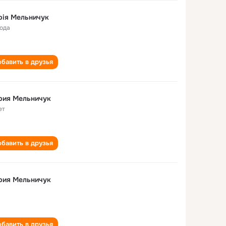
рія Мельничук
года
бавить в друзья
рия Мельничук
ет
бавить в друзья
рия Мельничук
бавить в друзья