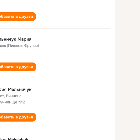
бавить в друзья
льничук Мария
кек (Пишпек, Фрунзе)
бавить в друзья
рия Мельничук
лет
,
Винница
училище №2
бавить в друзья
iya Melnichuk