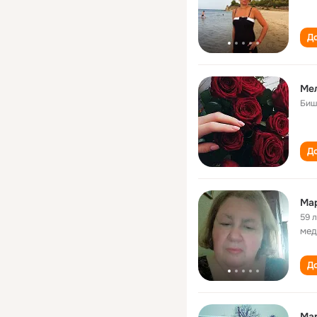
До
Ме
Биш
До
Ма
59 
мед
До
Mar