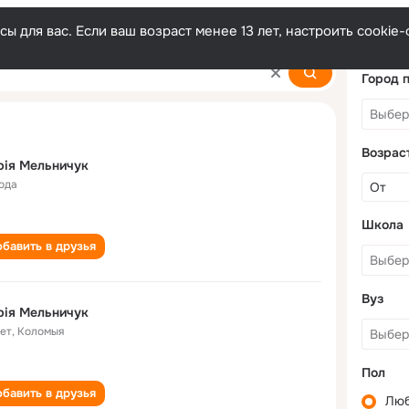
ы для вас. Если ваш возраст менее 13 лет, настроить cooki
k
Город 
Возрас
рія Мельничук
года
Школа
бавить в друзья
Вуз
рія Мельничук
лет
,
Коломыя
Пол
бавить в друзья
Лю