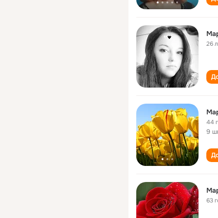
Ма
26 
До
Ма
44 
9 ш
До
Ма
63 