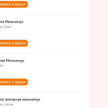
бавить в друзья
рія Мельничук
од
,
Como
бавить в друзья
рия Мельничук
лет
бавить в друзья
марія григорчук мельничук
лет
,
Косов