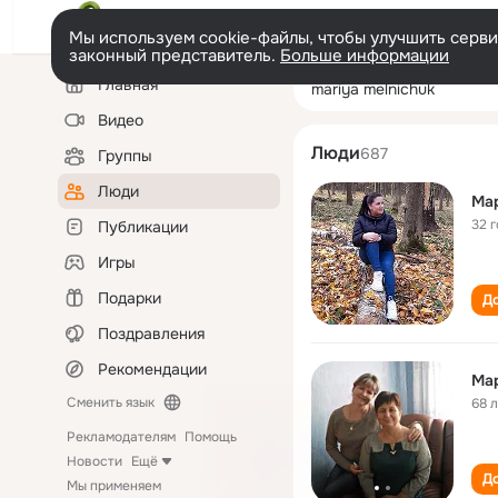
Мы используем cookie-файлы, чтобы улучшить сервис
законный представитель.
Больше информации
Левая
Поиск
Главная
mariya melnichu
колонка
по
людям
Видео
Люди
687
Группы
Люди
Ма
32 
Публикации
Игры
Подарки
До
Поздравления
Рекомендации
Ма
Сменить язык
68 
Рекламодателям
Помощь
Новости
Ещё
До
Мы применяем