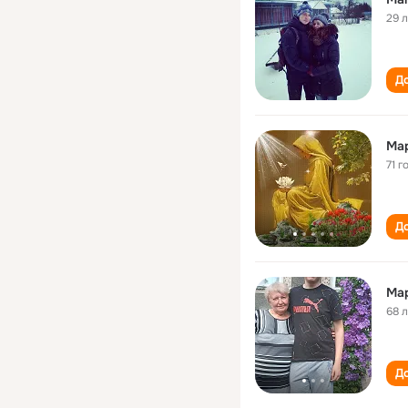
29 
До
Ma
71 г
До
Ма
68 
До