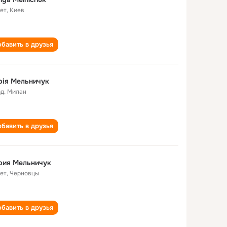
лет
,
Киев
бавить в друзья
рія Мельничук
од
,
Милан
бавить в друзья
рия Мельничук
лет
,
Черновцы
бавить в друзья