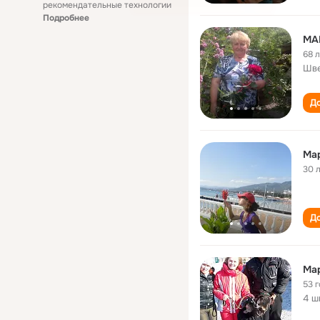
рекомендательные технологии
Подробнее
МА
68 
Шве
До
Ма
30 
До
Ма
53 
4 ш