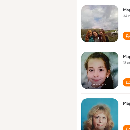
Ма
34 
До
Ма
18 л
До
Ма
До