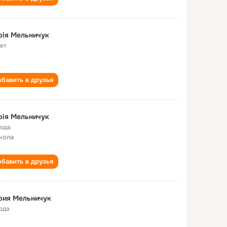
рія Мельничук
лет
бавить в друзья
рія Мельничук
года
кола
бавить в друзья
рия Мельничук
года