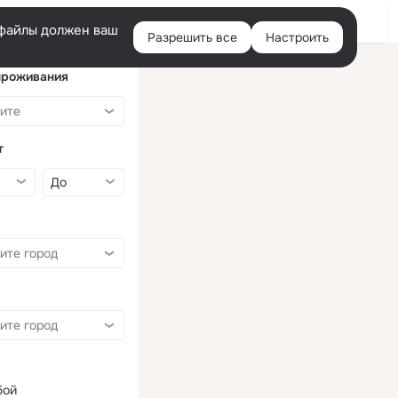
Войти
e-файлы должен ваш
Разрешить все
Настроить
Правая
колонка
проживания
т
бой