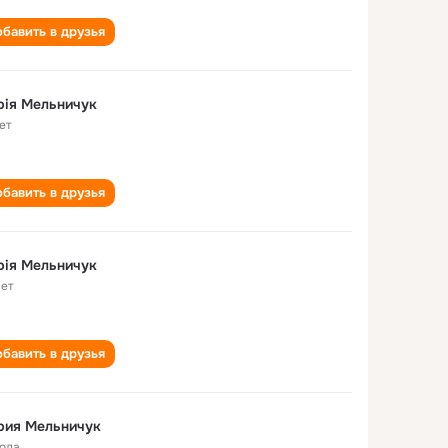
бавить в друзья
рія Мельничук
ет
бавить в друзья
рія Мельничук
лет
бавить в друзья
рия Мельничук
года