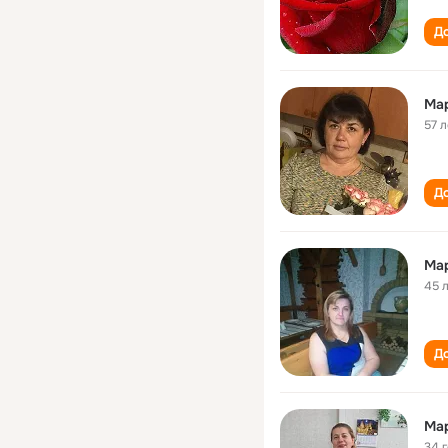
До
Ма
57 л
До
Ма
45 
До
Ма
34 