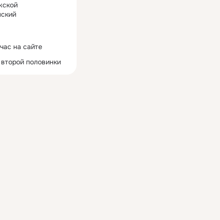
жской
ский
час на сайте
 второй половинки