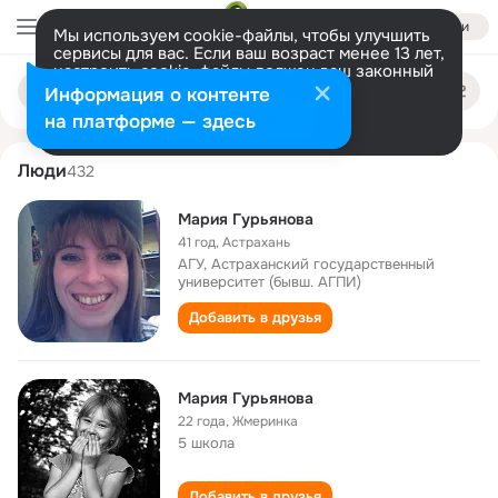
Войти
Мы используем cookie-файлы, чтобы улучшить
сервисы для вас. Если ваш возраст менее 13 лет,
настроить cookie-файлы должен ваш законный
mariya guryanova
Поиск
представитель.
Больше информации
Информация о контенте
по
людям
Разрешить все
Настроить
на платформе — здесь
Люди
432
Мария Гурьянова
41 год
,
Астрахань
АГУ, Астраханский государственный
университет (бывш. АГПИ)
Добавить в друзья
Мария Гурьянова
22 года
,
Жмеринка
5 школа
Добавить в друзья