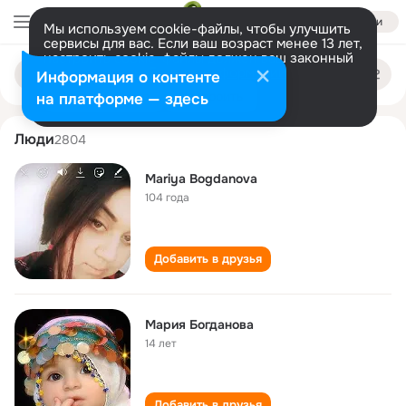
Войти
Мы используем cookie-файлы, чтобы улучшить
сервисы для вас. Если ваш возраст менее 13 лет,
настроить cookie-файлы должен ваш законный
mariya bogdanova
Поиск
представитель.
Больше информации
Информация о контенте
по
людям
Разрешить все
Настроить
на платформе — здесь
Люди
2804
Mariya Bogdanova
104 года
Добавить в друзья
Мария Богданова
14 лет
Добавить в друзья