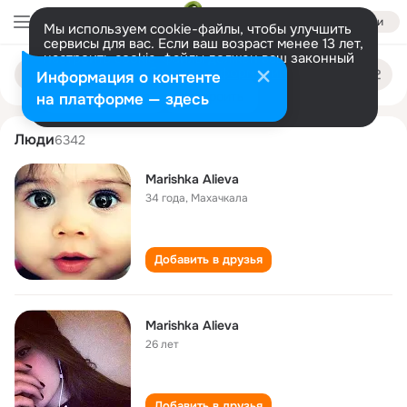
Войти
Мы используем cookie-файлы, чтобы улучшить
сервисы для вас. Если ваш возраст менее 13 лет,
настроить cookie-файлы должен ваш законный
marishka alieva
Поиск
представитель.
Больше информации
Информация о контенте
по
людям
Разрешить все
Настроить
на платформе — здесь
Люди
6342
Marishka Alieva
34 года
,
Махачкала
Добавить в друзья
Marishka Alieva
26 лет
Добавить в друзья