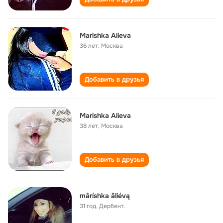
Marishka Alieva
36 лет
,
Москва
Добавить в друзья
Marishka Alieva
38 лет
,
Москва
Добавить в друзья
mâríshka ăliévą
31 год
,
Дербент.