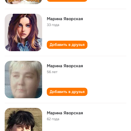
Марина Яворская
33 года
Добавить в друзья
Марина Яворская
56 лет
Добавить в друзья
Марина Яворская
62 года