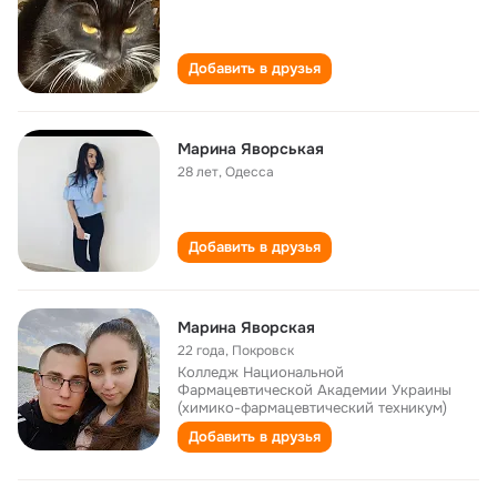
Добавить в друзья
Марина Яворськая
28 лет
,
Одесса
Добавить в друзья
Марина Яворская
22 года
,
Покровск
Колледж Национальной
Фармацевтической Академии Украины
(химико-фармацевтический техникум)
Добавить в друзья