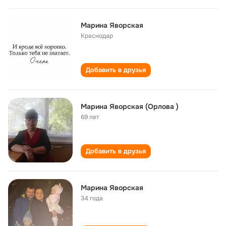
Марина Яворская
Краснодар
Добавить в друзья
Марина Яворская (Орлова )
69 лет
Добавить в друзья
Марина Яворская
34 года