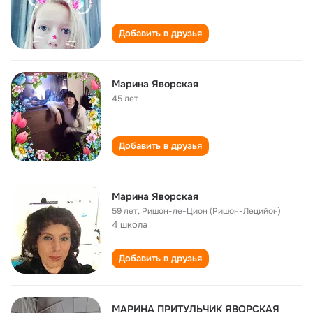
Добавить в друзья
Марина Яворская
45 лет
Добавить в друзья
Марина Яворская
59 лет
,
Ришон-ле-Цион (Ришон-Лецийон)
4 школа
Добавить в друзья
МАРИНА ПРИТУЛЬЧИК ЯВОРСКАЯ