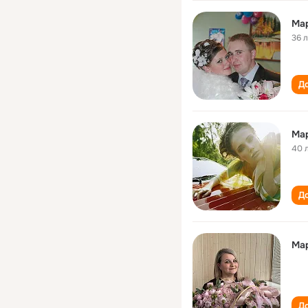
Ма
36 
До
Ма
40 
До
Ма
До