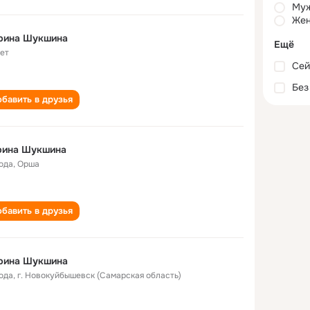
Му
Жен
рина Шукшина
Ещё
лет
Сей
Без
бавить в друзья
рина Шукшина
года
,
Орша
бавить в друзья
рина Шукшина
года
,
г. Новокуйбышевск (Самарская область)