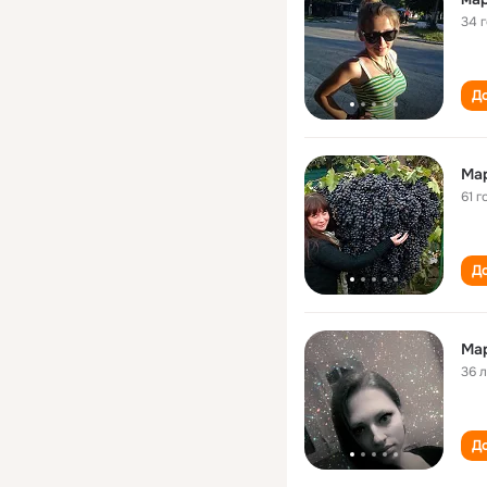
34 
До
Ма
61 г
До
Ма
36 
До