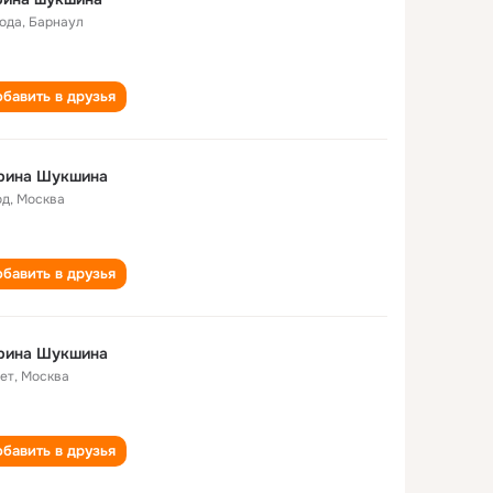
года
,
Барнаул
бавить в друзья
рина Шукшина
од
,
Москва
бавить в друзья
рина Шукшина
лет
,
Москва
бавить в друзья