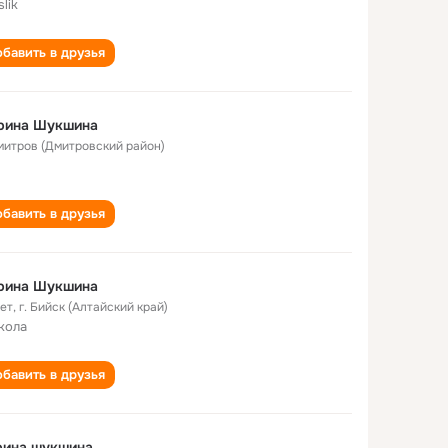
lik
бавить в друзья
рина Шукшина
Дмитров (Дмитровский район)
бавить в друзья
рина Шукшина
лет
,
г. Бийск (Алтайский край)
кола
бавить в друзья
рина шукшина