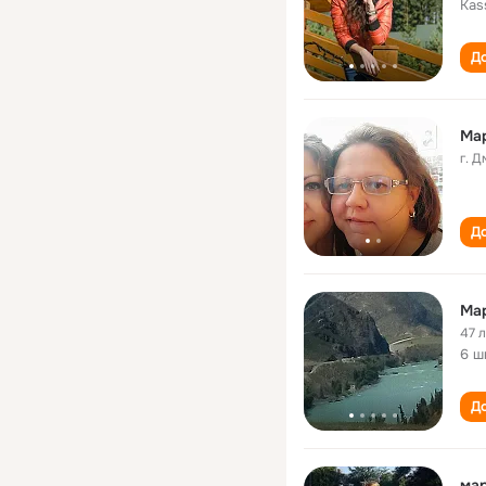
Kass
До
Ма
г. 
До
Ма
47 
6 ш
До
ма