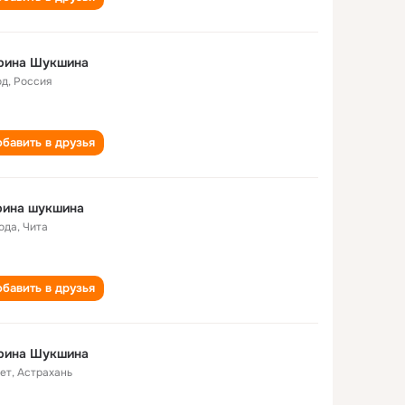
рина Шукшина
од
,
Россия
бавить в друзья
рина шукшина
года
,
Чита
бавить в друзья
рина Шукшина
лет
,
Астрахань