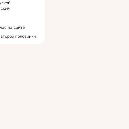
жской
ский
час на сайте
 второй половинки