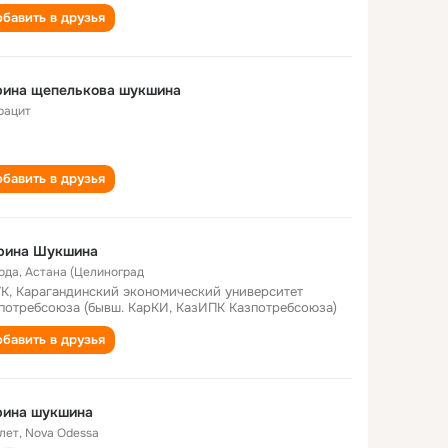
бавить в друзья
рина щепелькова шукшина
рацит
бавить в друзья
рина Шукшина
года
,
Астана (Целиноград
К, Карагандинский экономический университет
потребсоюза (бывш. КарКИ, КазИПК Казпотребсоюза)
бавить в друзья
рина шукшина
 лет
,
Nova Odessa