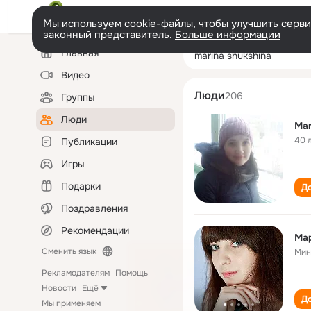
Мы используем cookie-файлы, чтобы улучшить сервис
законный представитель.
Больше информации
Левая
Поиск
Главная
marina shukshin
колонка
по
людям
Видео
Люди
206
Группы
Люди
Mar
40 
Публикации
Игры
Подарки
До
Поздравления
Рекомендации
Ма
Сменить язык
Мин
Рекламодателям
Помощь
Новости
Ещё
До
Мы применяем