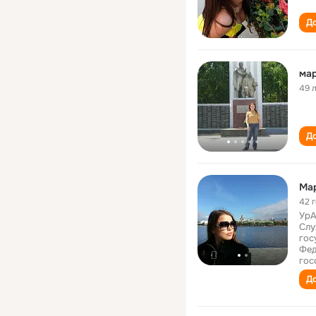
До
ма
49 
До
Ма
42 
УрА
Слу
гос
Фед
гос
До