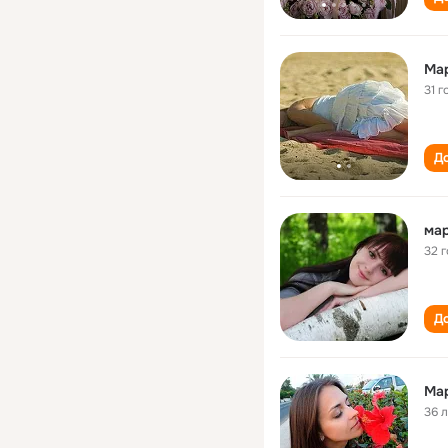
Ма
31 г
До
ма
32 
До
Ма
36 