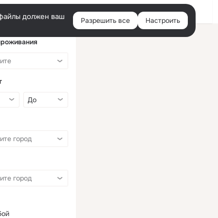
Войти
e-файлы должен ваш
Разрешить все
Настроить
Правая
колонка
проживания
т
бой