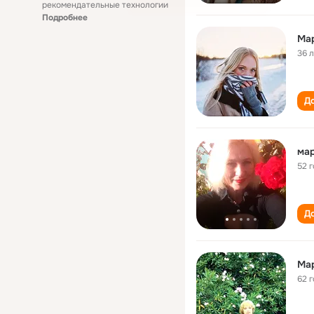
рекомендательные технологии
Подробнее
Ма
36 
До
ма
52 
До
Ма
62 