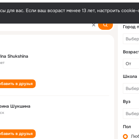
ы для вас. Если ваш возраст менее 13 лет, настроить cooki
a
Город 
Возрас
ina Shukshina
лет
Школа
бавить в друзья
Вуз
рина Шукшина
ск
Пол
бавить в друзья
Лю