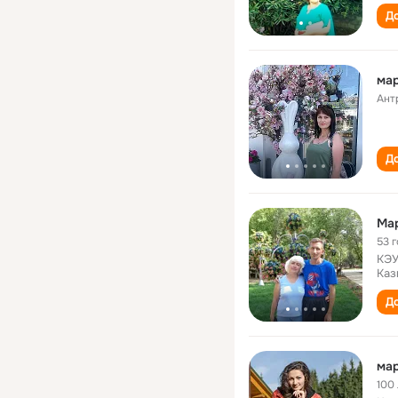
До
ма
Ант
До
Ма
53 
КЭУ
Каз
До
ма
100