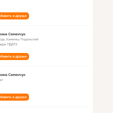
бавить в друзья
рина Cеменчук
года
,
Каменец-Подольский
едж ПДАТУ
бавить в друзья
рина Семенчук
лет
бавить в друзья