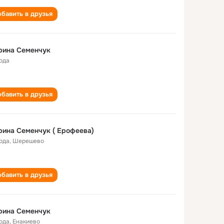
бавить в друзья
рина Семенчук
года
бавить в друзья
ина Семенчук ( Ерофеева)
года
,
Шерешево
бавить в друзья
рина Семенчук
года
,
Енакиево