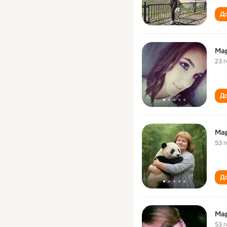
До
Ма
23 
До
Мар
53 
До
Ма
53 