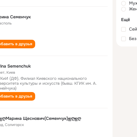
Му
Жен
рина Семенчук
Ещё
асполь
Сей
Без
бавить в друзья
ina Semenchuk
лет
,
Киев
КиИ (ДФ), Филиал Киевского национального
верситета культуры и искусств (бывш. КГИК им. А.
нейчука)
бавить в друзья
ஐღМарина Щеснович(Семенчук)ஐღஐღ
од
,
Солигорск