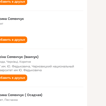
бавить в друзья
рина Семенчук
лет
бавить в друзья
іна Семенчук (Іванчук)
года
,
Чернівці, Коритне
 им. Ю. Федьковича, Черновицкий национальный
верситет им Ю. Федьковича
бавить в друзья
ина Семенчук ( Осадчая)
лет
,
Песчанка