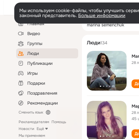
Мы используем cookie-файлы, чтобы улучшить сервис
законный представитель.
Больше информации
Левая
Поиск
Главная
marina semench
колонка
по
людям
Видео
Люди
134
Группы
Люди
Mar
28 
Публикации
Игры
Подарки
До
Поздравления
Рекомендации
Ма
Сменить язык
28 
45 
Рекламодателям
Помощь
Новости
Ещё
До
Мы применяем