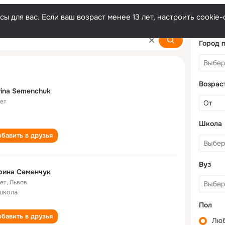
ы для вас. Если ваш возраст менее 13 лет, настроить cooki
uk
Город 
Возрас
ina Semenchuk
лет
Школа
бавить в друзья
Вуз
рина Семенчук
лет
,
Львов
школа
Пол
бавить в друзья
Лю