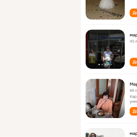
До
мар
45 
До
Мар
69 
Кар
уни
До
ма