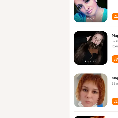
До
Ма
32 
Кол
До
Ма
38 
До