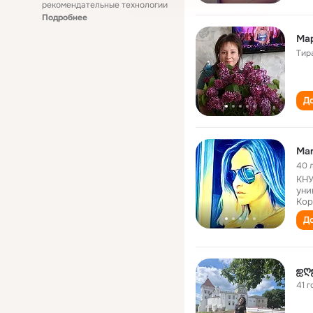
рекомендательные технологии
Подробнее
Ма
Тир
До
Mar
40 
КНУ
уни
Кор
До
ஐღ
41 г