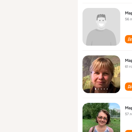
Ма
56 
До
Ма
61 г
До
Мар
57 л