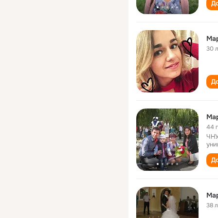
До
Ма
30 
До
Мар
44 
ЧНУ
уни
До
Мар
38 