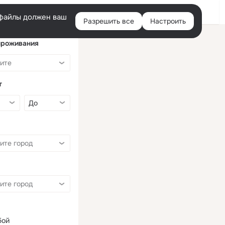
Войти
e-файлы должен ваш
Разрешить все
Настроить
Правая
колонка
проживания
т
бой