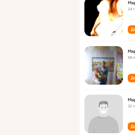
Ма
24 
До
Мар
58 
До
Ма
32 
До