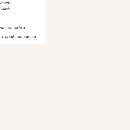
жской
ский
час на сайте
 второй половинки