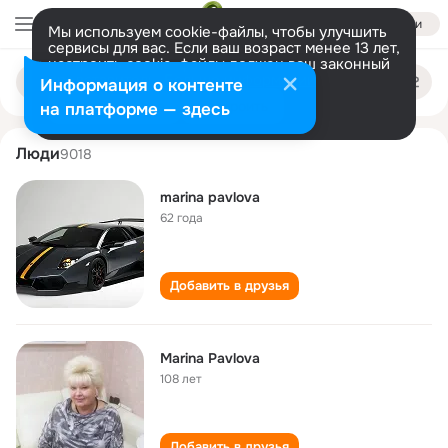
Войти
Мы используем cookie-файлы, чтобы улучшить
сервисы для вас. Если ваш возраст менее 13 лет,
настроить cookie-файлы должен ваш законный
marina pavlova
Поиск
представитель.
Больше информации
Информация о контенте
по
людям
Разрешить все
Настроить
на платформе — здесь
Люди
9018
marina pavlova
62 года
Добавить в друзья
Marina Pavlova
108 лет
Добавить в друзья