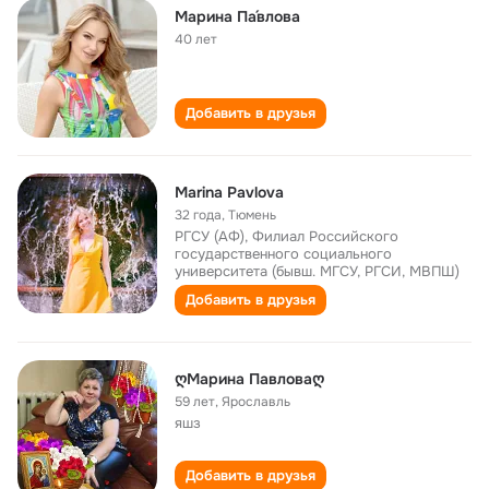
Марина Па́влова
40 лет
Добавить в друзья
Marina Pavlova
32 года
,
Тюмень
РГСУ (АФ), Филиал Российского
государственного социального
университета (бывш. МГСУ, РГСИ, МВПШ)
Добавить в друзья
ღМарина Павловаღ
59 лет
,
Ярославль
яшз
Добавить в друзья