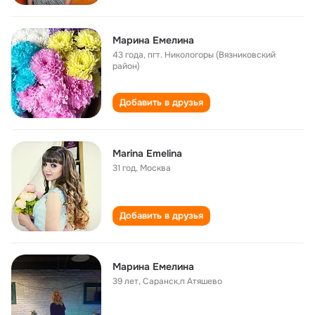
Марина Емелина
43 года
,
пгт. Никологоры (Вязниковский
район)
Добавить в друзья
Marina Emelina
31 год
,
Москва
Добавить в друзья
Марина Емелина
39 лет
,
Саранск,п Атяшево