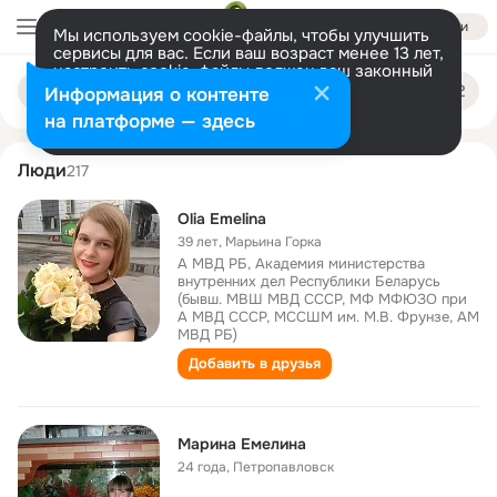
Войти
Мы используем cookie-файлы, чтобы улучшить
сервисы для вас. Если ваш возраст менее 13 лет,
настроить cookie-файлы должен ваш законный
marina emelina
Поиск
представитель.
Больше информации
Информация о контенте
по
людям
Разрешить все
Настроить
на платформе — здесь
Люди
217
Olia Emelina
39 лет
,
Марьина Горка
А МВД РБ, Академия министерства
внутренних дел Республики Беларусь
(бывш. МВШ МВД СССР, МФ МФЮЗО при
А МВД СССР, МССШМ им. М.В. Фрунзе, АМ
МВД РБ)
Добавить в друзья
Марина Емелина
24 года
,
Петропавловск