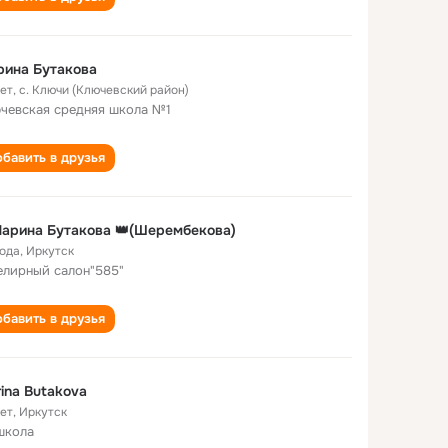
рина Бутакова
лет
,
с. Ключи (Ключевский район)
чевская средняя школа №1
бавить в друзья
арина Бутакова 👑(Шерембекова)
года
,
Иркутск
лирный салон"585"
бавить в друзья
ina Butakova
лет
,
Иркутск
школа