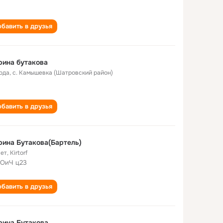
бавить в друзья
ина бутакова
года
,
с. Камышевка (Шатровский район)
бавить в друзья
ина Бутакова(Бартель)
лет
,
Kirtorf
ОиЧ ц23
бавить в друзья
рина Бутакова