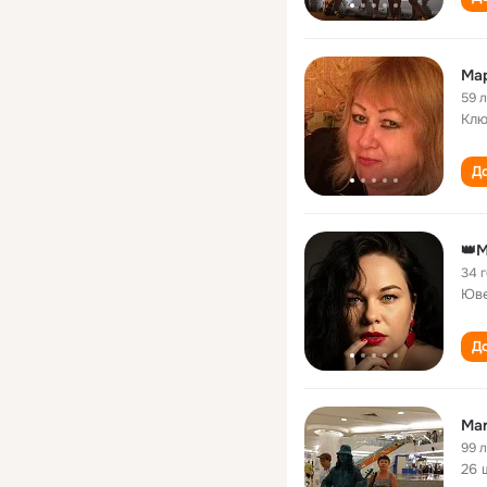
Ма
59 
Клю
До
👑М
34 
Юве
До
Mar
99 
26 