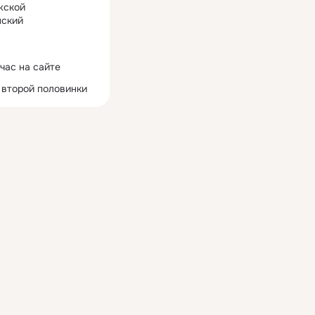
жской
ский
час на сайте
 второй половинки