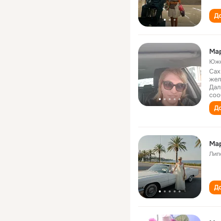
До
Ма
Южн
Сах
жел
Дал
соо
До
Ма
Лип
До