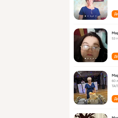
До
Мар
53 
До
Мар
60 
ТАП
До
Ма