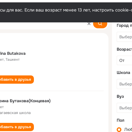
ы для вас. Если ваш возраст менее 13 лет, настроить cooki
Город 
Возрас
ina Butakova
лет
,
Ташкент
Школа
бавить в друзья
Вуз
ина Бутакова(Концевая)
лет
агаевская школа
Пол
бавить в друзья
Лю