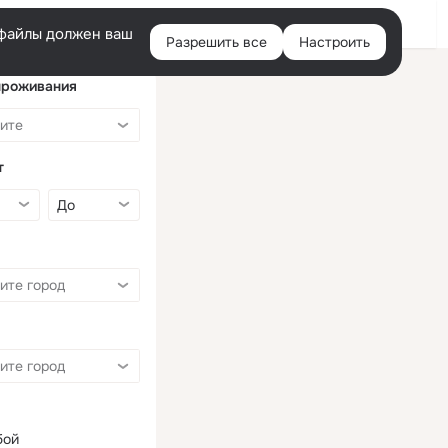
Войти
e-файлы должен ваш
Разрешить все
Настроить
Правая
колонка
проживания
т
бой