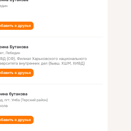
един
бавить в друзья
рина Бутакова
лет
,
Лебедин
ВД (СФ), Филиал Харьковского национального
верситета внутренних дел (бывш. ХШМ, ХИВД)
бавить в друзья
ина бутакова
од
,
пгт. Умба (Терский район)
кола
бавить в друзья