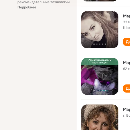
рекомендательные технологии
Подробнее
Мар
33 
Шко
До
Ма
62 
До
Ма
г. 