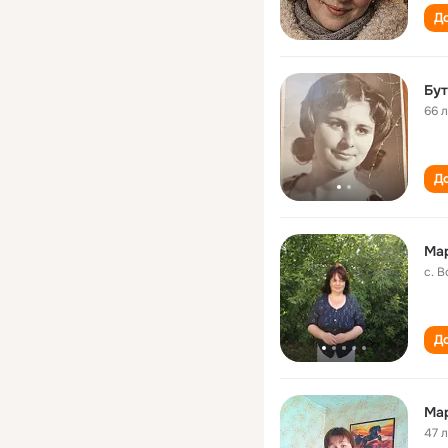
До
Бу
66 
До
Ма
с. 
До
Ма
47 