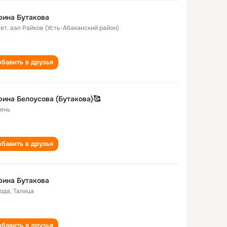
рина Бутакова
лет
,
аал Райков (Усть-Абаканский район)
бавить в друзья
ина Белоусова (Бутакова)🥰
ень
бавить в друзья
рина Бутакова
года
,
Талица
бавить в друзья