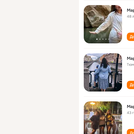
Ма
48 
До
Мар
Тюм
До
Ма
43 
До