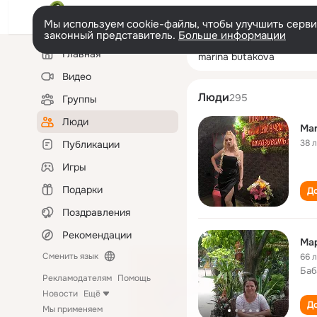
Мы используем cookie-файлы, чтобы улучшить сервис
законный представитель.
Больше информации
Левая
Поиск
Главная
marina butakova
колонка
по
людям
Видео
Люди
295
Группы
Люди
Mar
38 
Публикации
Игры
Подарки
До
Поздравления
Рекомендации
Мар
Сменить язык
66 
Баб
Рекламодателям
Помощь
Новости
Ещё
До
Мы применяем