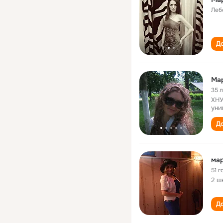
Леб
До
Ма
35 
ХНУ
уни
До
мар
51 г
2 ш
До