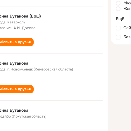
Му
Жен
ина Бутакова (Ерш)
Ещё
года
,
Катарколь
Сей
ла им. А.И. Досова
Без
бавить в друзья
рина Бутакова
года
,
г. Новокузнецк (Кемеровская область)
бавить в друзья
рина Бутакова
Бодайбо (Иркутская область)