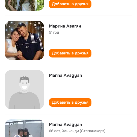
Добавить в друзья
Марина Авагян
51 год
Добавить в друзья
Marina Avagyan
Добавить в друзья
Marina Avagyan
66 лет
,
Ханкенди (Степанакерт)