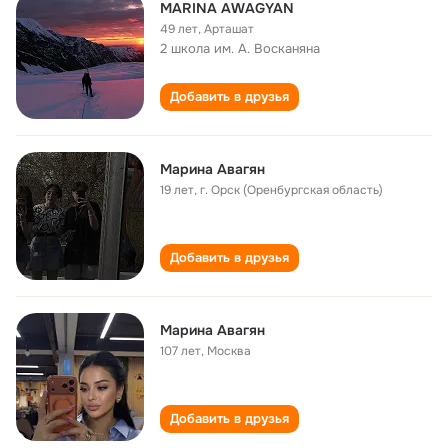
MARINA AWAGYAN
49 лет
,
Арташат
2 школа им. А. Восканяна
Добавить в друзья
Марина Авагян
19 лет
,
г. Орск (Оренбургская область)
Добавить в друзья
Марина Авагян
107 лет
,
Москва
Добавить в друзья