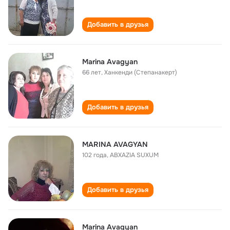
Добавить в друзья
Marina Avagyan
66 лет
,
Ханкенди (Степанакерт)
Добавить в друзья
MARINA AVAGYAN
102 года
,
ABXAZIA SUXUM
Добавить в друзья
Marina Avagyan