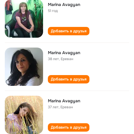
Marina Avagyan
51 год
Добавить в друзья
Marina Avagyan
38 лет
,
Ереван
Добавить в друзья
Marina Avagyan
37 лет
,
Ереван
Добавить в друзья