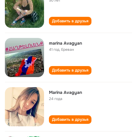
50 лет
Добавить в друзья
marina Avagyan
41 год
,
Ереван
Добавить в друзья
Marina Avagyan
24 года
Добавить в друзья