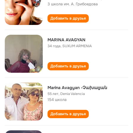
3 школа им. А. Грибоедова
Добавить в друзья
MARINA AVAGYAN
34 года
,
SUXUM ARMENIA
Добавить в друзья
Marina Avagyan -Չախալյան
55 лет
,
Denia Valencia
154 школа
Добавить в друзья