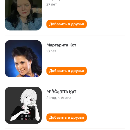
27 лет
Добавить в друзья
Маргарита Кот
18 лет
Добавить в друзья
MªŘĠąŖīŦå ĶøŦ
21 год
,
г. Анапа
Добавить в друзья