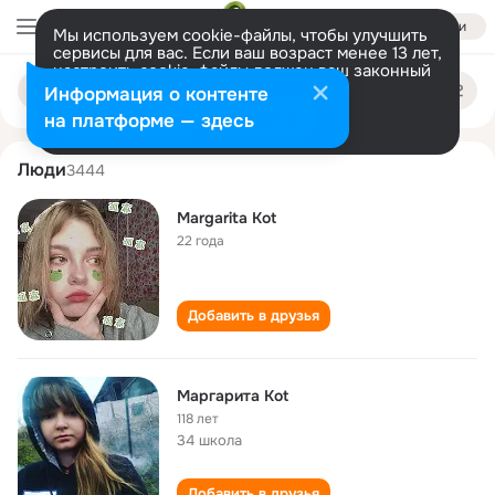
Войти
Мы используем cookie-файлы, чтобы улучшить
сервисы для вас. Если ваш возраст менее 13 лет,
настроить cookie-файлы должен ваш законный
margarita kot
Поиск
представитель.
Больше информации
Информация о контенте
по
людям
Разрешить все
Настроить
на платформе — здесь
Люди
3444
Margarita Kot
22 года
Добавить в друзья
Маргарита Kot
118 лет
34 школа
Добавить в друзья